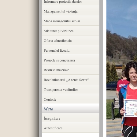
Informare protectia datelor
Managementul violenței
Mapa managerului scolar
Misiunea şi viziunea
Oferta educationala
Personalul liceului
Proiecte si concursuri
Resurse materiale
Revolutionarul ,,Axente Sever”
Transparenta veniturilor
Contacte
Meta
Înregistrare
Autentificare