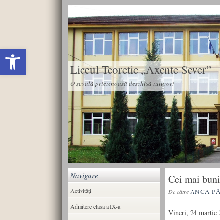
Deschide bara de unelte
Liceul Teoretic „Axente Sever”
O școală prietenoasă deschisă tuturor!
Navigare
Cei mai buni
Activități
ANCA P
De către
Admitere clasa a IX-a
Vineri, 24 martie 