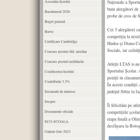
Asociatia liceului
Naționale a Sportu
buni alergători de 
Bacalaureat 2026
probe de cros de 8
Buget general
Cei 3 alergători c
Burse
competiția la nivel
Certificare Cambridge
Hudea și Diana Com
Sociale, iar ceilalț
Concurs posturi did. auxiliar
Concurs posturi nedidactic
Atleții LTAS n-au 
Sportului Școlar.
Conducerea liceului
poziții in clasame
Contributie 3.5%
În aceste condiții
județul Sibiu la f
Declaratii de interese
Despre
Îi felicităm pe atle
Documente oficiale
competițiile școlar
etapa finală a Oli
ECO-SCOALA
desfășura la Botoș
Galerie foto 2023