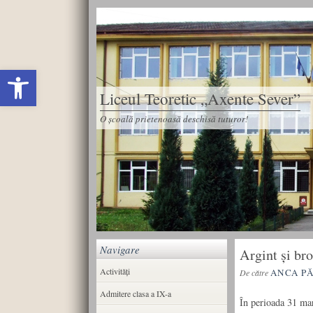
Deschide bara de unelte
Liceul Teoretic „Axente Sever”
O școală prietenoasă deschisă tuturor!
Navigare
Argint și bro
Activități
ANCA P
De către
Admitere clasa a IX-a
În perioada 31 mar