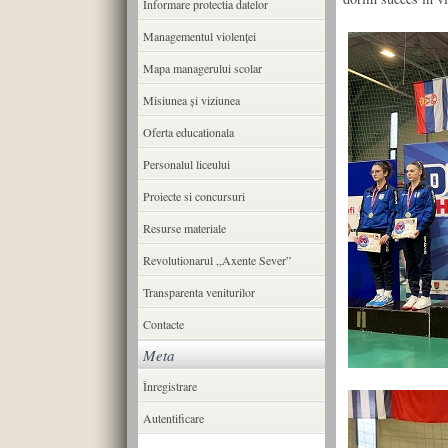
Informare protectia datelor
Managementul violenței
Mapa managerului scolar
Misiunea şi viziunea
Oferta educationala
Personalul liceului
Proiecte si concursuri
Resurse materiale
Revolutionarul ,,Axente Sever”
Transparenta veniturilor
Contacte
Meta
Înregistrare
Autentificare