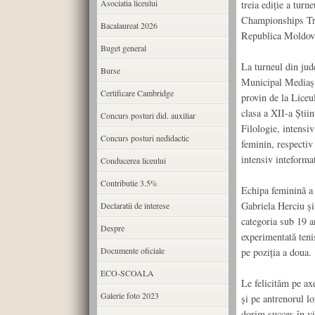
Asociatia liceului
treia ediție a turn
Championships Tro
Bacalaureat 2026
Republica Moldova,
Buget general
La turneul din jud
Burse
Municipal Mediaș, 
Certificare Cambridge
provin de la Lice
clasa a XII-a Știin
Concurs posturi did. auxiliar
Filologie, intensiv
Concurs posturi nedidactic
feminin, respectiv
intensiv inteforma
Conducerea liceului
Contributie 3.5%
Echipa feminină a
Gabriela Herciu și
Declaratii de interese
categoria sub 19 a
Despre
experimentată teni
Documente oficiale
pe poziția a doua.
ECO-SCOALA
Le felicităm pe ax
Galerie foto 2023
și pe antrenorul lo
dorim succes în vii