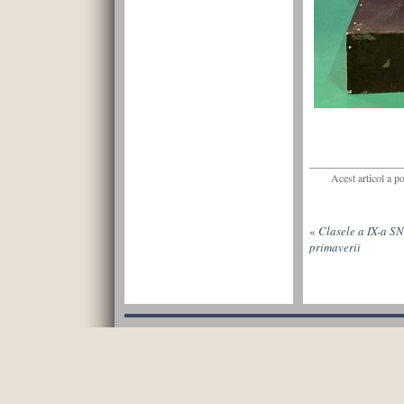
Acest articol a p
«
Clasele a IX-a SN 
primaverii