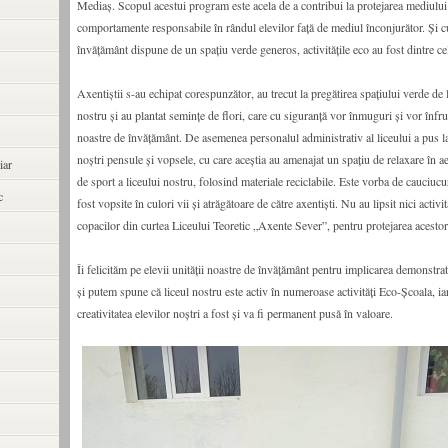
Mediaș. Scopul acestui program este acela de a contribui la protejarea mediului
comportamente responsabile în rândul elevilor faţă de mediul înconjurător. Și c
învățământ dispune de un spațiu verde generos, activitățile eco au fost dintre ce
Axentiștii s-au echipat corespunzător, au trecut la pregătirea spațiului verde de la
nostru și au plantat semințe de flori, care cu siguranță vor înmuguri și vor înfru
noastre de învățământ. De asemenea personalul administrativ al liceului a pus la
noștri pensule și vopsele, cu care aceștia au amenajat un spațiu de relaxare în aer
iar
de sport a liceului nostru, folosind materiale reciclabile. Este vorba de cauciucu
c
fost vopsite în culori vii și atrăgătoare de către axentiști. Nu au lipsit nici activit
copacilor din curtea Liceului Teoretic „Axente Sever”, pentru protejarea acestor
Îi felicităm pe elevii unității noastre de învățământ pentru implicarea demonstr
și putem spune că liceul nostru este activ în numeroase activități Eco-Școala, ia
creativitatea elevilor noștri a fost și va fi permanent pusă în valoare.