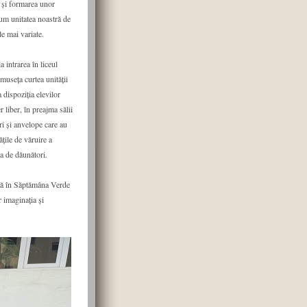
 şi formarea unor
um unitatea noastră de
le mai variate.
 intrarea în liceul
museța curtea unității
 dispoziția elevilor
 liber, în preajma sălii
ri și anvelope care au
ățile de văruire a
a de dăunători.
ată în Săptămâna Verde
r imaginația și