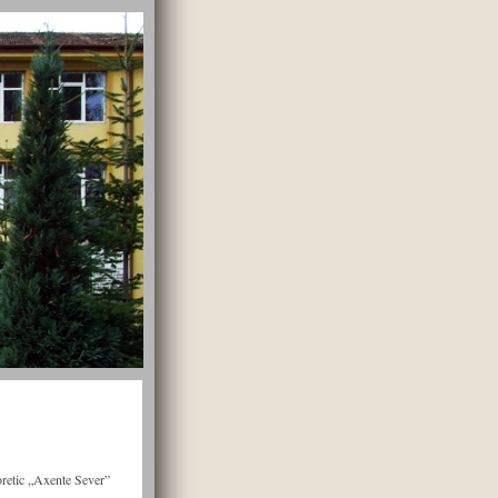
oretic „Axente Sever”