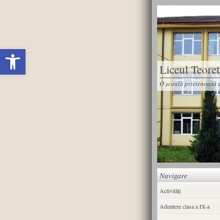
Deschide bara de unelte
Liceul Teore
O școală prietenoasă d
Navigare
Activități
Admitere clasa a IX-a