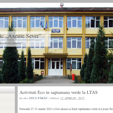
tic „Axente Sever”
eschisă tuturor!
Activitati Eco in saptamana verde la LTAS
ANCA PĂRĂU
12 APRILIE, 2023
De către
|
Publicat:
Perioada 27-31 martie 2023 a fost aleasă ca fiind săptămâna verde la Liceul Te