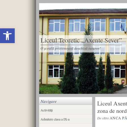
Deschide bara de unelte
Liceul Teoretic „Axente Sever”
O școală prietenoasă deschisă tuturor!
Navigare
Liceul Axent
zona de nord
Activități
ANCA P
De către
Admitere clasa a IX-a