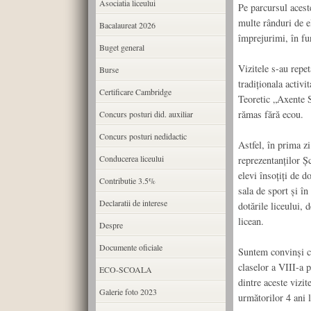
Asociatia liceului
Pe parcursul acest
multe rânduri de e
Bacalaureat 2026
împrejurimi, în fun
Buget general
Vizitele s-au repet
Burse
tradiționala activi
Certificare Cambridge
Teoretic „Axente Se
rămas fără ecou.
Concurs posturi did. auxiliar
Concurs posturi nedidactic
Astfel, în prima zi
Conducerea liceului
reprezentanților 
elevi însoțiți de d
Contributie 3.5%
sala de sport și în
Declaratii de interese
dotările liceului,
licean.
Despre
Documente oficiale
Suntem convinși că 
claselor a VIII-a 
ECO-SCOALA
dintre aceste vizit
Galerie foto 2023
următorilor 4 ani 