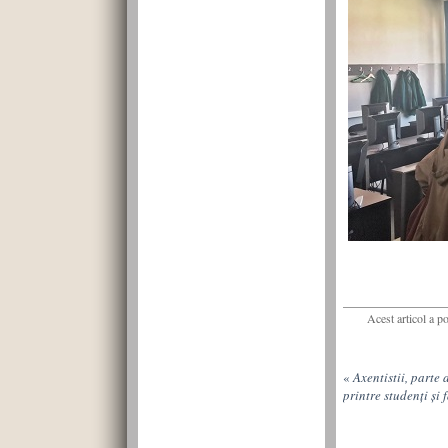
Acest articol a p
«
Axentistii, parte 
printre studenți și 