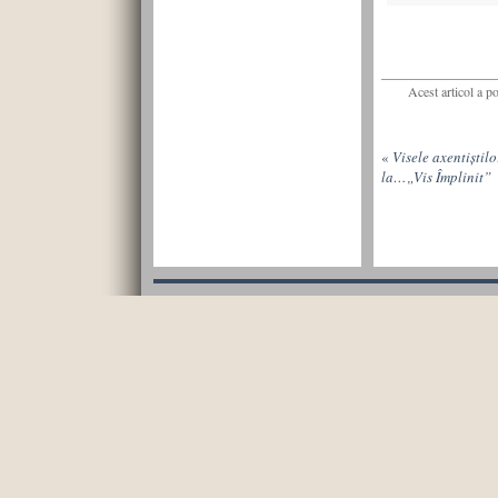
Acest articol a p
«
Visele axentiștilo
la…„Vis Împlinit”