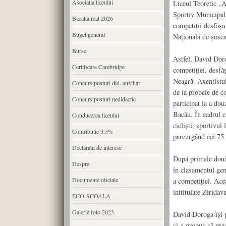
Asociatia liceului
Liceul Teoretic „A
Sportiv Municipal 
Bacalaureat 2026
competiții desfășu
Buget general
Națională de șosea
Burse
Astfel, David Doro
Certificare Cambridge
competiției, desf
Neagră. Axentistul 
Concurs posturi did. auxiliar
de la probele de c
Concurs posturi nedidactic
participat la a dou
Bacău. În cadrul cu
Conducerea liceului
cicliști, sportivu
Contributie 3.5%
parcurgând cei 75 
Declaratii de interese
După primele două
Despre
în clasamentul gene
Documente oficiale
a competiției. Ace
inititulate Zirida
ECO-SCOALA
Galerie foto 2023
David Doroga își p
și-a propus să prac