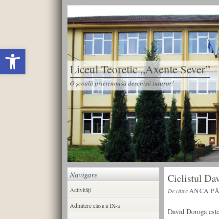
Deschide bara de unelte
Liceul Teoretic „Axente Sever”
O școală prietenoasă deschisă tuturor!
Navigare
Ciclistul Da
Activități
ANCA P
De către
Admitere clasa a IX-a
David Doroga este 