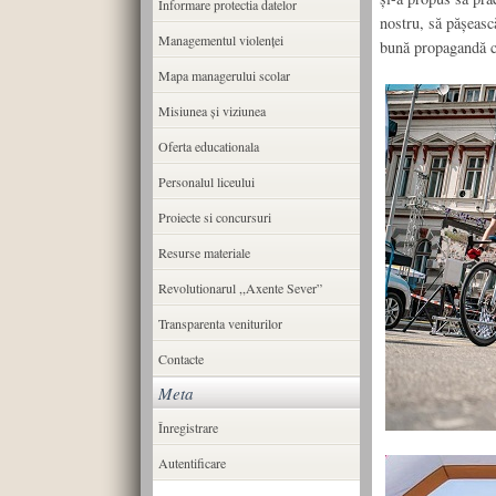
Informare protectia datelor
nostru, să pășeasc
Managementul violenței
bună propagandă ci
Mapa managerului scolar
Misiunea şi viziunea
Oferta educationala
Personalul liceului
Proiecte si concursuri
Resurse materiale
Revolutionarul ,,Axente Sever”
Transparenta veniturilor
Contacte
Meta
Înregistrare
Autentificare