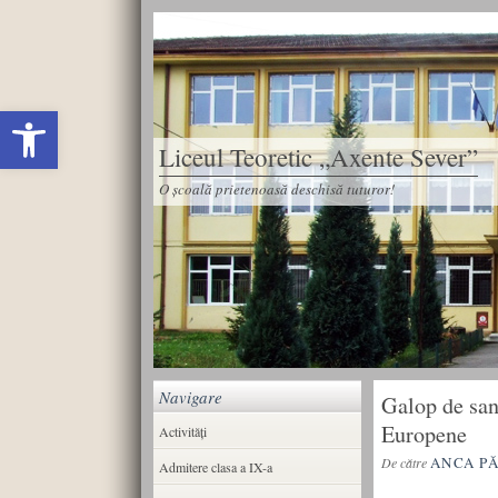
Deschide bara de unelte
Liceul Teoretic „Axente Sever”
O școală prietenoasă deschisă tuturor!
Navigare
Galop de san
Europene
Activități
ANCA P
De către
Admitere clasa a IX-a