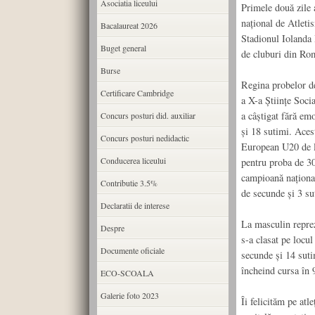
Asociatia liceului
Primele două zile 
național de Atleti
Bacalaureat 2026
Stadionul Iolanda B
Buget general
de cluburi din Ro
Burse
Regina probelor de
Certificare Cambridge
a X-a Științe Soci
a câștigat fără em
Concurs posturi did. auxiliar
și 18 sutimi. Aces
Concurs posturi nedidactic
European U20 de la
Conducerea liceului
pentru proba de 30
campioană național
Contributie 3.5%
de secunde și 3 su
Declaratii de interese
La masculin reprez
Despre
s-a clasat pe locul
Documente oficiale
secunde și 14 sutim
încheind cursa în 
ECO-SCOALA
Galerie foto 2023
Îi felicităm pe atl