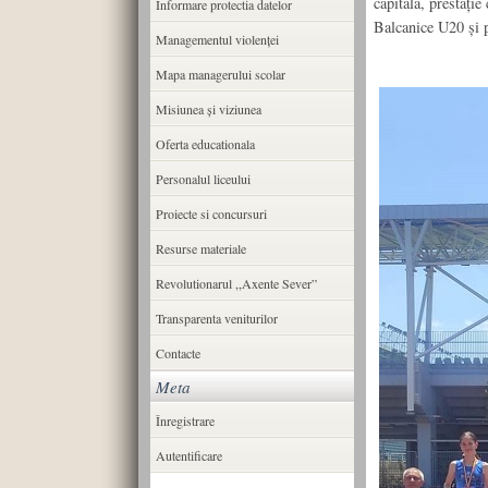
capitală, prestați
Informare protectia datelor
Balcanice U20 și 
Managementul violenței
Mapa managerului scolar
Misiunea şi viziunea
Oferta educationala
Personalul liceului
Proiecte si concursuri
Resurse materiale
Revolutionarul ,,Axente Sever”
Transparenta veniturilor
Contacte
Meta
Înregistrare
Autentificare