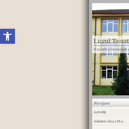
Deschide bara de unelte
Liceul Teore
O școală prietenoasă d
Navigare
Activități
Admitere clasa a IX-a