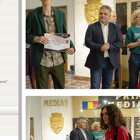
r
ever”