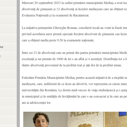
Miercuri 20 septembrie 2023 la sediul primăriei municipiului Mediaș a avut lo
absolvenți de gimnaziu și 12 absolvenți ai liceelor medieșene care au obținut rez
Evaluarea Națională și la examenul de Bacalaureat.
La inițiativa primarului Gheorghe Roman, consilierii locali au votat la finele lun
privind acordarea unor premii speciale fiecărui absolvent de gimnaziu sau lice
care a obținut media peste 9,50 la examenele naționale.
iar
Între cei 23 de absolvenți care au primit din partea primăriei municipiului Med
c
excelență și un premiu de 1000 de lei s-au aflat și 4 axentiști. Distribuția lor a f
dintre absolvenți provenind de la profilul real și alți doi de la profilul uman.
Felicităm Primăria Municipiului Mediaș pentru această inițiativă de a răsplăti me
medieșeni, care, indiferent de ce liceu au absolvit, vor reprezenta cu cinste mun
universitățile din România. Le dorim mult succes în viața studențească și-i așt
in municipiul și în unitățile de învățământ în care s-au consacrat și în care au p
ani ai adolescenței lor.