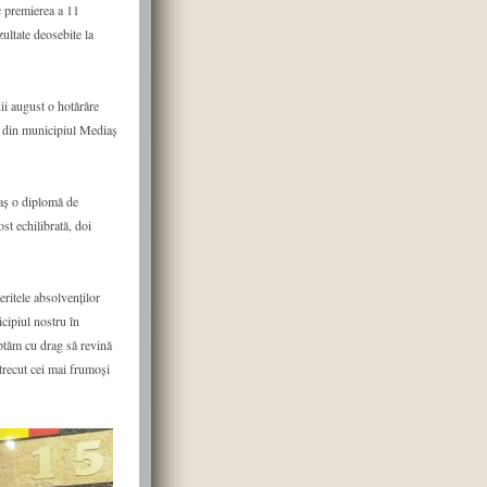
c premierea a 11
ultate deosebite la
ii august o hotărâre
u din municipiul Mediaș
iaș o diplomă de
ost echilibrată, doi
ritele absolvenților
icipiul nostru în
eptăm cu drag să revină
etrecut cei mai frumoși