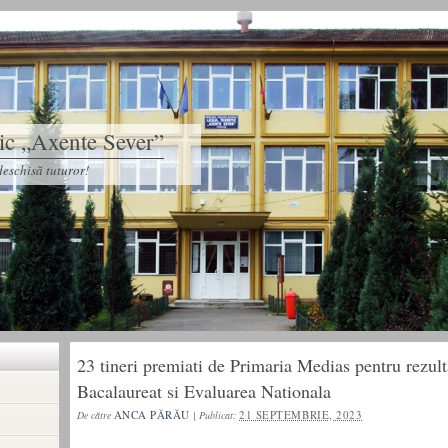
tic „Axente Sever”
eschisă tuturor!
23 tineri premiati de Primaria Medias pentru rezult
Bacalaureat si Evaluarea Nationala
ANCA PĂRĂU
21 SEPTEMBRIE, 2023
De către
|
Publicat: