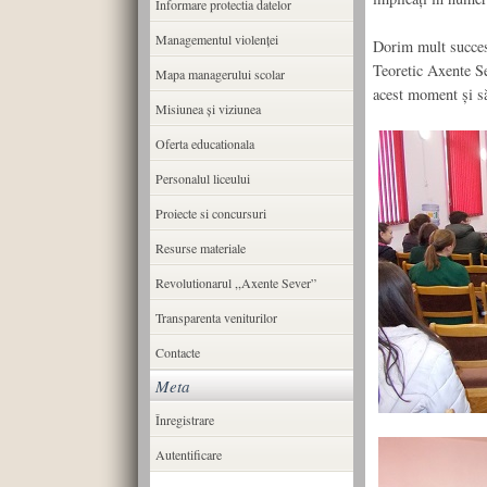
Informare protectia datelor
Managementul violenței
Dorim mult succes 
Teoretic Axente Se
Mapa managerului scolar
acest moment și să 
Misiunea şi viziunea
Oferta educationala
Personalul liceului
Proiecte si concursuri
Resurse materiale
Revolutionarul ,,Axente Sever”
Transparenta veniturilor
Contacte
Meta
Înregistrare
Autentificare