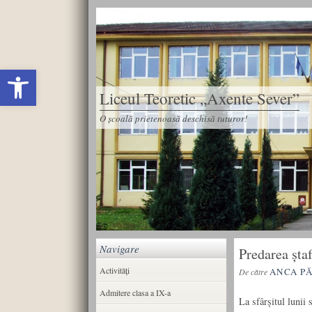
Deschide bara de unelte
Liceul Teoretic „Axente Sever”
O școală prietenoasă deschisă tuturor!
Navigare
Predarea ștaf
Activități
ANCA P
De către
Admitere clasa a IX-a
La sfârșitul lunii