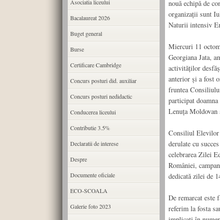
Asociatia liceului
nouă echipă de cond
organizații sunt I
Bacalaureat 2026
Naturii intensiv E
Buget general
Miercuri 11 octomb
Burse
Georgiana Jata, am
Certificare Cambridge
activităților desfă
anterior și a fost
Concurs posturi did. auxiliar
fruntea Consiliulu
Concurs posturi nedidactic
participat doamna
Lenuța Moldovan și
Conducerea liceului
Contributie 3.5%
Consiliul Elevilor
derulate cu succes
Declaratii de interese
celebrarea Zilei E
Despre
României, campani
Documente oficiale
dedicată zilei de 1
ECO-SCOALA
De remarcat este fa
Galerie foto 2023
referim la fosta sa
implicați în numer