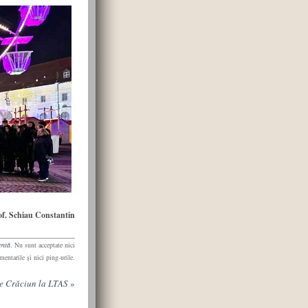
of. Schiau Constantin
entă
. Nu sunt acceptate nici
mentarile şi nici ping-urile.
de Crăciun la LTAS
»