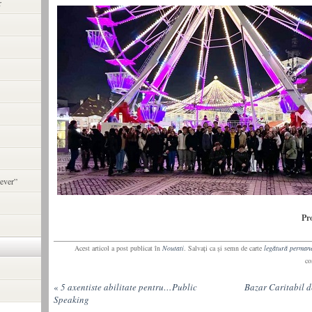
r
ever”
Pr
Acest articol a post publicat în
Noutati
. Salvaţi ca şi semn de carte
legătură perman
co
«
5 axentiste abilitate pentru…Public
Bazar Caritabil 
Speaking