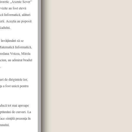
 Teoretic „Axente Sever”
vizite au fost elevii
că Informatică, alături
turii. Aceștia au poposit
Sadului.
e învățământ să se
 Matematică Informatică,
Loredana Voicea, Mirela
ăciun, au admirat bradul
.
ri de dirigintele lor,
a a fost unică pentru
 aducă tot mai aproape
ăptămâni de cursuri. La
face simțită prezența în
mnului.