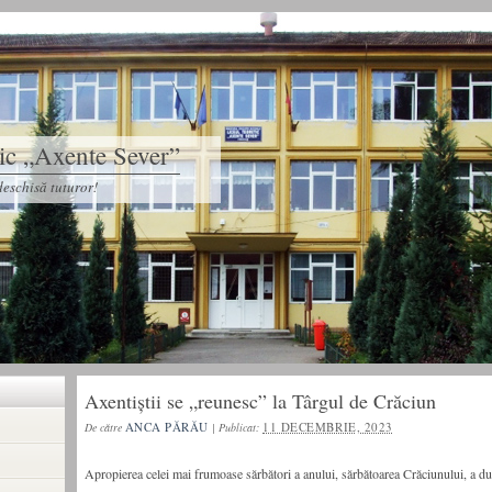
tic „Axente Sever”
eschisă tuturor!
Axentiștii se „reunesc” la Târgul de Crăciun
ANCA PĂRĂU
11 DECEMBRIE, 2023
De către
|
Publicat:
Apropierea celei mai frumoase sărbători a anului, sărbătoarea Crăciunului, a dus