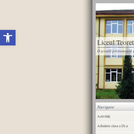
Deschide bara de unelte
Liceul Teore
O școală prietenoasă d
Navigare
Activități
Admitere clasa a IX-a