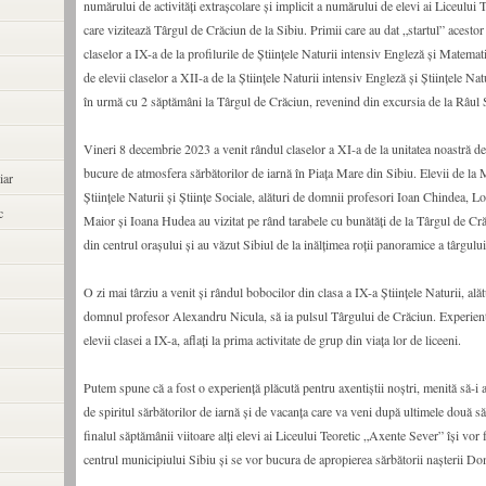
numărului de activități extrașcolare și implicit a numărului de elevi ai Liceului
care vizitează Târgul de Crăciun de la Sibiu. Primii care au dat „startul” acestor 
claselor a IX-a de la profilurile de Științele Naturii intensiv Engleză și Matemati
de elevii claselor a XII-a de la Științele Naturii intensiv Engleză și Științele Na
în urmă cu 2 săptămâni la Târgul de Crăciun, revenind din excursia de la Râul 
Vineri 8 decembrie 2023 a venit rândul claselor a XI-a de la unitatea noastră d
bucure de atmosfera sărbătorilor de iarnă în Piața Mare din Sibiu. Elevii de la
iar
Științele Naturii și Științe Sociale, alături de domnii profesori Ioan Chindea, 
c
Maior și Ioana Hudea au vizitat pe rând tarabele cu bunătăți de la Târgul de Cr
din centrul orașului și au văzut Sibiul de la inălțimea roții panoramice a târgului
O zi mai târziu a venit și rândul bobocilor din clasa a IX-a Științele Naturii, alătu
domnul profesor Alexandru Nicula, să ia pulsul Târgului de Crăciun. Experienț
elevii clasei a IX-a, aflați la prima activitate de grup din viața lor de liceeni.
Putem spune că a fost o experiență plăcută pentru axentiștii noștri, menită să-i
de spiritul sărbătorilor de iarnă și de vacanța care va veni după ultimele două s
finalul săptămânii viitoare alți elevi ai Liceului Teoretic „Axente Sever” își vor 
centrul municipiului Sibiu și se vor bucura de apropierea sărbătorii nașterii Do