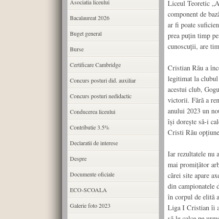
Asociatia liceului
Liceul Teoretic „A
component de bază 
Bacalaureat 2026
ar fi poate suficie
Buget general
prea puțin timp pen
cunoscuții, are tim
Burse
Certificare Cambridge
Cristian Rău a înc
legitimat la clubu
Concurs posturi did. auxiliar
acestui club, Gogu
Concurs posturi nedidactic
victorii. Fără a re
anului 2023 un nou
Conducerea liceului
își dorește să-i c
Contributie 3.5%
Cristi Rău opțiunea
Declaratii de interese
Iar rezultatele nu 
Despre
mai promițător arb
Documente oficiale
cărei site apare ax
din campionatele d
ECO-SCOALA
în corpul de elită 
Galerie foto 2023
Liga I Cristian îi
să le calce pe urm