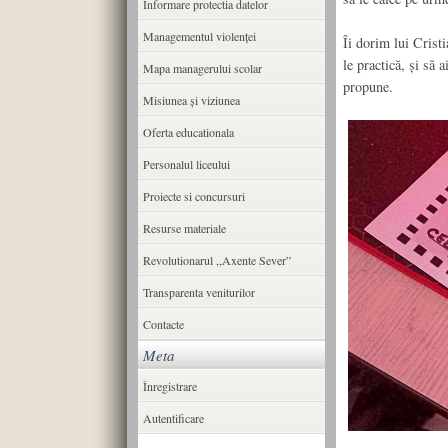
Informare protectia datelor
Managementul violenței
Îi dorim lui Crist
le practică, și să 
Mapa managerului scolar
propune.
Misiunea şi viziunea
Oferta educationala
Personalul liceului
Proiecte si concursuri
Resurse materiale
Revolutionarul ,,Axente Sever”
Transparenta veniturilor
Contacte
Meta
Înregistrare
Autentificare