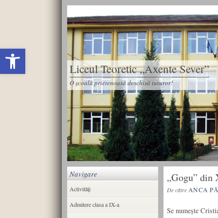
Deschide bara de unelte
Liceul Teoretic „Axente Sever”
O școală prietenoasă deschisă tuturor!
Navigare
„Gogu” din X
Activități
ANCA P
De către
Admitere clasa a IX-a
Se numește Cristia