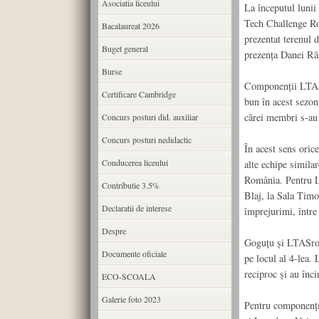
Asociatia liceului
La începutul lunii 
Tech Challenge Ro
Bacalaureat 2026
prezentat terenul 
Buget general
prezența Danei Răz
Burse
Componenții LTASr
Certificare Cambridge
bun în acest sezon
cărei membri s-au 
Concurs posturi did. auxiliar
Concurs posturi nedidactic
În acest sens orice
Conducerea liceului
alte echipe similar
România. Pentru L
Contributie 3.5%
Blaj, la Sala Timo
Declaratii de interese
împrejurimi, între
Despre
Goguțu și LTASrob
Documente oficiale
pe locul al 4-lea. 
reciproc și au înc
ECO-SCOALA
Galerie foto 2023
Pentru componenți