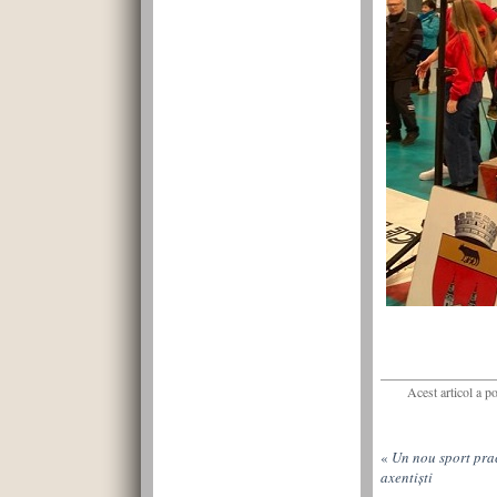
Acest articol a p
«
Un nou sport prac
axentiști