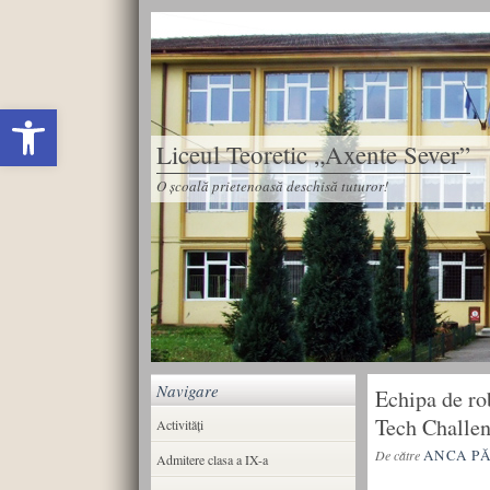
Deschide bara de unelte
Liceul Teoretic „Axente Sever”
O școală prietenoasă deschisă tuturor!
Navigare
Echipa de rob
Tech Challe
Activități
ANCA P
De către
Admitere clasa a IX-a