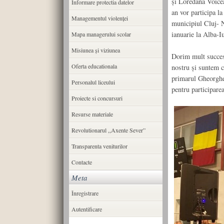
și Loredana Voicea 
Informare protectia datelor
an vor participa l
Managementul violenței
municipiul Cluj- N
ianuarie la Alba-Iu
Mapa managerului scolar
Misiunea şi viziunea
Dorim mult succes 
Oferta educationala
nostru și suntem c
primarul Gheorghe 
Personalul liceului
pentru participare
Proiecte si concursuri
Resurse materiale
Revolutionarul ,,Axente Sever”
Transparenta veniturilor
Contacte
Meta
Înregistrare
Autentificare