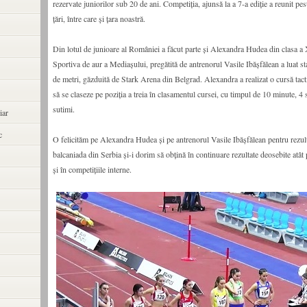
rezervate juniorilor sub 20 de ani. Competiția, ajunsă la a 7-a ediție a reunit pes
țări, între care și țara noastră.
Din lotul de junioare al României a făcut parte și Alexandra Hudea din clasa a X
Sportiva de aur a Mediașului, pregătită de antrenorul Vasile Ibășfălean a luat st
de metri, găzduită de Stark Arena din Belgrad. Alexandra a realizat o cursă tact
să se claseze pe poziția a treia în clasamentul cursei, cu timpul de 10 minute, 4
sutimi.
iar
c
O felicităm pe Alexandra Hudea și pe antrenorul Vasile Ibășfălean pentru rezult
balcaniada din Serbia și-i dorim să obțină în continuare rezultate deosebite atât 
și în competițiile interne.