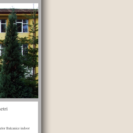
etri
elor Balcanice indoor