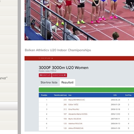
r
ever”