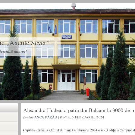
tic „Axente Sever”
eschisă tuturor!
Alexandra Hudea, a patra din Balcani la 3000 de m
ANCA PĂRĂU
5 FEBRUARIE, 2024
De către
|
Publicat:
Capitala Serbiei a găzduit duminică 4 februarie 2024 o nouă ediție a Campionat