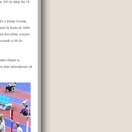
te 200 de atleți din 18
I-a Științe Sociale.
artul în finala de 3000
ică deosebită, reușind
 secunde și 88 de
atul obținut la
pe plan internațional cât