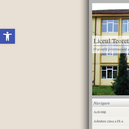
Deschide bara de unelte
Liceul Teore
O școală prietenoasă d
Navigare
Activități
Admitere clasa a IX-a