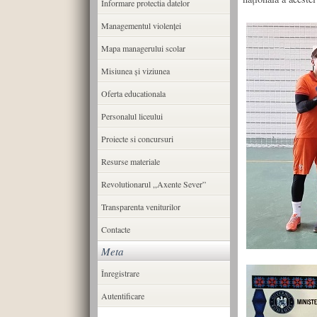
Informare protectia datelor
Managementul violenței
Mapa managerului scolar
Misiunea şi viziunea
Oferta educationala
Personalul liceului
Proiecte si concursuri
Resurse materiale
Revolutionarul ,,Axente Sever”
Transparenta veniturilor
Contacte
Meta
Înregistrare
Autentificare