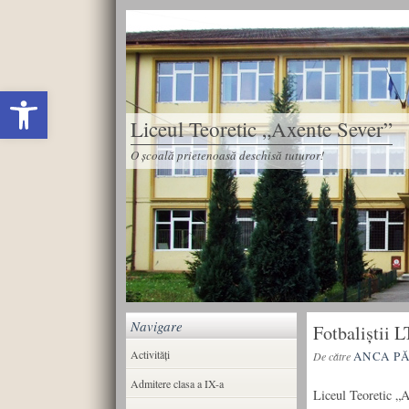
Deschide bara de unelte
Liceul Teoretic „Axente Sever”
O școală prietenoasă deschisă tuturor!
Navigare
Fotbaliștii 
Activități
ANCA P
De către
Admitere clasa a IX-a
Liceul Teoretic „A