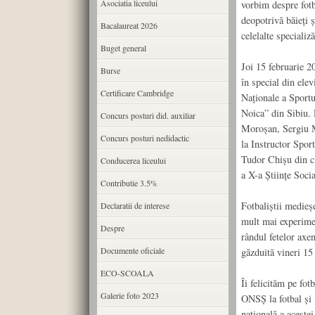
Asociatia liceului
vorbim despre fotba
deopotrivă băieți și
Bacalaureat 2026
celelalte specializ
Buget general
Joi 15 februarie 2
Burse
în special din elev
Certificare Cambridge
Naționale a Sportu
Noica” din Sibiu. 
Concurs posturi did. auxiliar
Moroșan, Sergiu M
Concurs posturi nedidactic
la Instructor Sport
Tudor Chișu din cl
Conducerea liceului
a X-a Științe Socia
Contributie 3.5%
Fotbaliștii medieș
Declaratii de interese
mult mai experiment
Despre
rândul fetelor axen
Documente oficiale
găzduită vineri 15
ECO-SCOALA
Îi felicităm pe fotb
Galerie foto 2023
ONSȘ la fotbal și l
națională a acestei