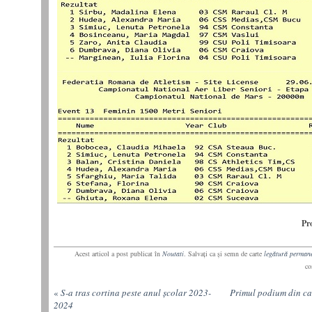
Pr
Acest articol a post publicat în
Noutati
. Salvaţi ca şi semn de carte
legătură perman
co
«
S-a tras cortina peste anul școlar 2023-
Primul podium din ca
2024