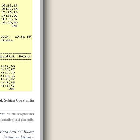
of. Schiau Constantin
entă
. Nu sunt acceptate nici
mentarile şi nici ping-urile.
riera Andreei Roșca
la automobilism
»