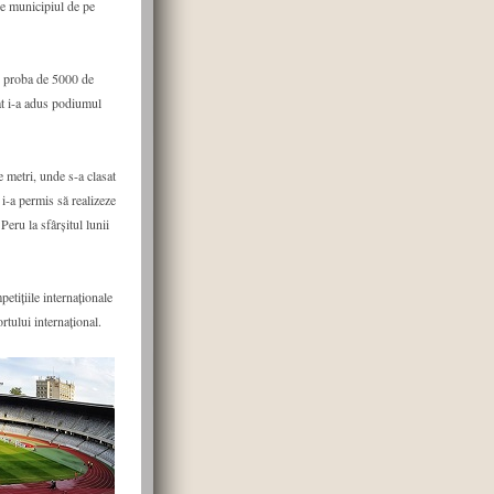
de municipiul de pe
în proba de 5000 de
at i-a adus podiumul
 metri, unde s-a clasat
i-a permis să realizeze
ru la sfârșitul lunii
etițiile internaționale
tului internațional.