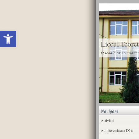
Deschide bara de unelte
Liceul Teore
O școală prietenoasă d
Navigare
Activități
Admitere clasa a IX-a