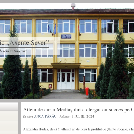
tic „Axente Sever”
eschisă tuturor!
Atleta de aur a Mediașului a alergat cu succes pe 
ANCA PĂRĂU
1 IULIE, 2024
De către
|
Publicat:
Alexandra Hudea, elevă în ultimul an de liceu la profilul de Științe Sociale, a lua