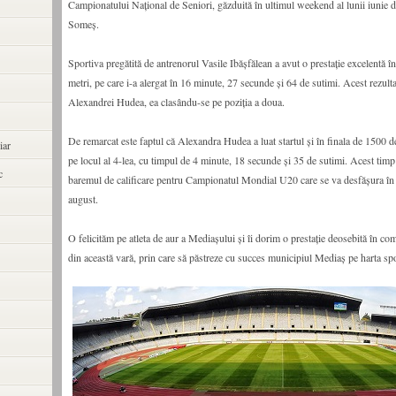
Campionatului Național de Seniori, găzduită în ultimul weekend al lunii iunie 
Someș.
Sportiva pregătită de antrenorul Vasile Ibășfălean a avut o prestație excelentă 
metri, pe care i-a alergat în 16 minute, 27 secunde și 64 de sutimi. Acest rezult
Alexandrei Hudea, ea clasându-se pe poziția a doua.
De remarcat este faptul că Alexandra Hudea a luat startul și în finala de 1500 de
iar
pe locul al 4-lea, cu timpul de 4 minute, 18 secunde și 35 de sutimi. Acest timp 
c
baremul de calificare pentru Campionatul Mondial U20 care se va desfășura în Pe
august.
O felicităm pe atleta de aur a Mediașului și îi dorim o prestație deosebită în comp
din această vară, prin care să păstreze cu succes municipiul Mediaș pe harta spor