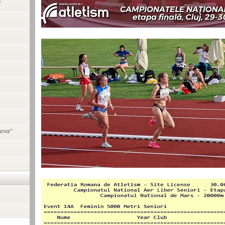
r
ever”