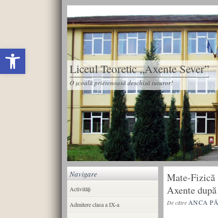
Deschide bara de unelte
Liceul Teoretic „Axente Sever”
O școală prietenoasă deschisă tuturor!
Navigare
Mate-Fizică 
Axente după 
Activități
ANCA P
De către
Admitere clasa a IX-a