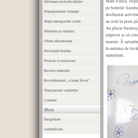
Mate-Fizică, respec
Informare protectia datelor
pe holurile liceulu
Managementul violenței
desfășurat activita
au avut în prim pl
Mapa managerului scolar
Au plecat bucuroși
Misiunea şi viziunea
impresii și să cons
Oferta educationala
noastre. Îi așteptă
la unitatea de învă
Personalul liceului
maturitate.
Proiecte si concursuri
Resurse materiale
Revolutionarul ,,Axente Sever”
Transparenta veniturilor
Contacte
Meta
Înregistrare
Autentificare