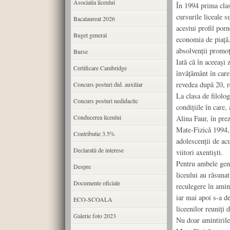
Asociatia liceului
În 1994 prima cla
cursurile liceale 
Bacalaureat 2026
acestui profil porn
Buget general
economia de piață.
absolvenții promoț
Burse
Iată că în aceeași 
Certificare Cambridge
învățământ în care
revedea după 20, r
Concurs posturi did. auxiliar
La clasa de filolog
Concurs posturi nedidactic
condițiile în care,
Conducerea liceului
Alina Faur, în pre
Mate-Fizică 1994, a
Contributie 3.5%
adolescenții de acu
Declaratii de interese
viitori axentiști.
Pentru ambele gener
Despre
liceului au răsuna
Documente oficiale
reculegere în amint
iar mai apoi s-a de
ECO-SCOALA
liceenilor reuniți
Galerie foto 2023
Nu doar amintirile 