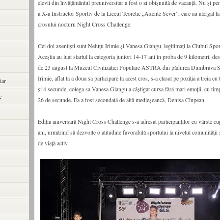
elevii din învățământul preuniversitar a fost o zi obișnuită de vacanță. Nu și pen
a X-a Instructor Sportiv de la Liceul Teoretic „Axente Sever”, care au alergat la 
crosului nocturn Night Cross Challenge.
Cei doi axentiști sunt Neluțu Irimie și Vanesa Giangu, legitimați la Clubul Spo
Aceștia au luat startul la categoria juniori 14-17 ani în proba de 9 kilometri, des
de 23 august la Muzeul Civilizației Populare ASTRA din pădurea Dumbrava S
Irimie, aflat la a doua sa participare la acest cros, s-a clasat pe poziția a treia 
iar
și 4 secunde, colega sa Vanesa Giangu a câștigat cursa fără mari emoții, cu tim
c
26 de secunde. Ea a fost secondată de altă medieșeancă, Denisa Cînpean.
Ediția aniversară Night Cross Challenge s-a adresat participanților cu vârste cup
ani, urmărind să dezvolte o atitudine favorabilă sportului la nivelul comunității ș
de viață activ.