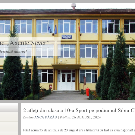
tic „Axente Sever”
eschisă tuturor!
2 atleți din clasa a 10-a Sport pe podiumul Sibiu 
ANCA PĂRĂU
26 AUGUST, 2024
De către
|
Publicat:
Până acum 35 de ani ziua de 23 august era sărbătorită cu fast ca ziua națională