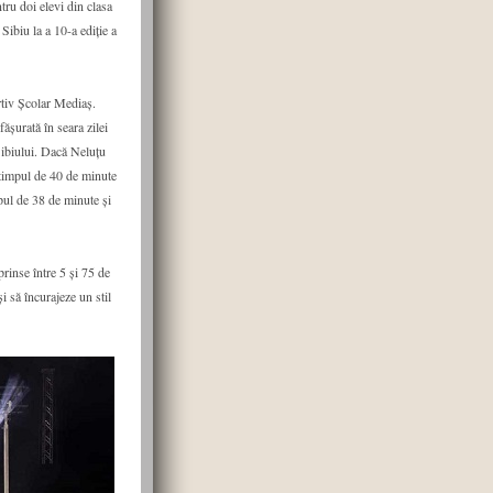
tru doi elevi din clasa
Sibiu la a 10-a ediție a
rtiv Școlar Mediaș.
fășurată în seara zilei
ibiului. Dacă Neluțu
cu timpul de 40 de minute
pul de 38 de minute și
rinse între 5 și 75 de
i să încurajeze un stil