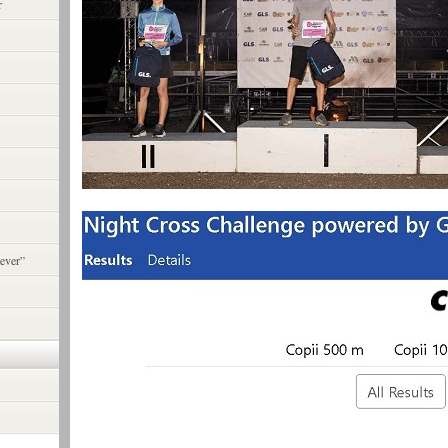
r
ever”