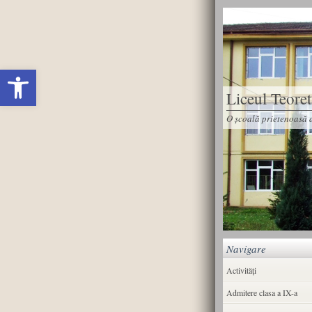
Deschide bara de unelte
Liceul Teore
O școală prietenoasă d
Navigare
Activități
Admitere clasa a IX-a