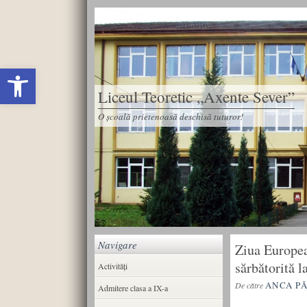
Deschide bara de unelte
Liceul Teoretic „Axente Sever”
O școală prietenoasă deschisă tuturor!
Navigare
Ziua Europe
sărbătorită 
Activități
ANCA P
De către
Admitere clasa a IX-a