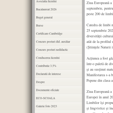
Asociatia liceului
Ziua Europeană a L
septembrie, pentru
Bacalaureat 2026
peste 200 de limbi
Buget general
Catedra de limbi m
Burse
25 septembrie 2024
Certificare Cambridge
diversității cultur
atât de la profilul
Concurs posturi did. auxiliar
(Științele Naturii
Concurs posturi nedidactic
Conducerea liceului
Acțiunea a fost găz
într-o paletă de div
Contributie 3.5%
și au susținut mat
Declaratii de interese
Manifestarea s-a b
Pepene din clasa a
Despre
Documente oficiale
Ziua Europeană a 
Europei în anul 20
ECO-SCOALA
Limbilor își propun
Galerie foto 2023
și lingvistice și în