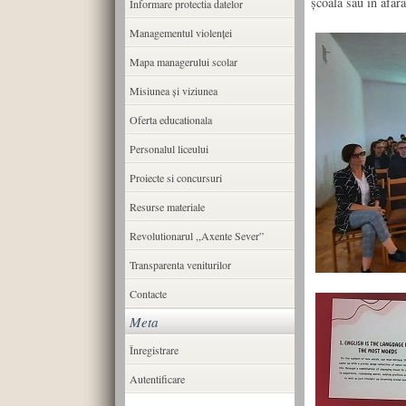
școală sau în afara
Informare protectia datelor
Managementul violenței
Mapa managerului scolar
Misiunea şi viziunea
Oferta educationala
Personalul liceului
Proiecte si concursuri
Resurse materiale
Revolutionarul ,,Axente Sever”
Transparenta veniturilor
Contacte
Meta
Înregistrare
Autentificare