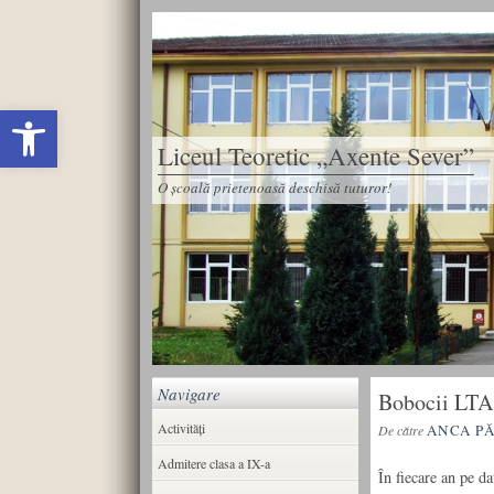
Deschide bara de unelte
Liceul Teoretic „Axente Sever”
O școală prietenoasă deschisă tuturor!
Navigare
Bobocii LTAS
Activități
ANCA P
De către
Admitere clasa a IX-a
În fiecare an pe d