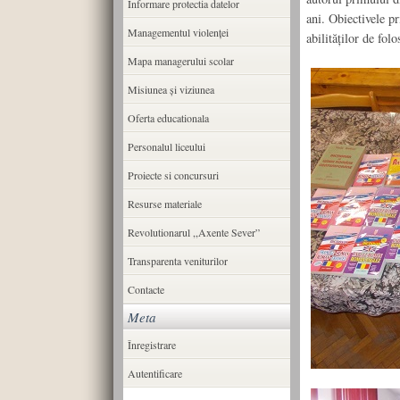
Informare protectia datelor
ani. Obiectivele pr
Managementul violenței
abilităţilor de fol
Mapa managerului scolar
Misiunea şi viziunea
Oferta educationala
Personalul liceului
Proiecte si concursuri
Resurse materiale
Revolutionarul ,,Axente Sever”
Transparenta veniturilor
Contacte
Meta
Înregistrare
Autentificare