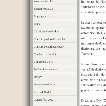
Asociatia liceului
în onoarea lui Noa
sărbătoare ne încu
Bacalaureat 2026
cu ceilalți, prin s
Buget general
În acest context s
Burse
eveniment aparte d
Certificare Cambridge
octombrie 2024, cu
informatică și a I
Concurs posturi did. auxiliar
îndrumați de doamn
Concurs posturi nedidactic
dicționarului și au
Webster.
Conducerea liceului
Contributie 3.5%
Nu în ultimul rând
variată de dicțion
Declaratii de interese
etc.) cât și din dom
Despre
cuvintelor în acest
Documente oficiale
sala festivă au av
pentru cei mai acti
ECO-SCOALA
Galerie foto 2023
Dictionary Day (Zi
autorul primului d