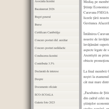
Asociatia liceului
Mediaș pe membrii
Științe Economice
Bacalaureat 2026
Caravana FSEGA-OSE
Buget general
liceele țării noast
Gestiunea Afaceril
Burse
Certificare Cambridge
Întâlnirea Caravane
noastre de învățăm
Concurs posturi did. auxiliar
învățământ superio
Concurs posturi nedidactic
aspecte legate de 
Axentiștii au primi
Conducerea liceului
obiecte promoțio
Contributie 3.5%
La final membrii O
Declaratii de interese
noștri la examenul
Despre
cât mai mare dintr
Documente oficiale
„Facultatea de Ști
ECO-SCOALA
din cadrul celei ma
Galerie foto 2023
științelor economic
studiu: română, en