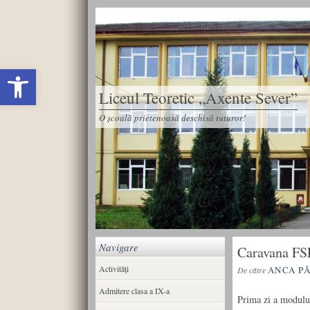
Deschide bara de unelte
Liceul Teoretic „Axente Sever”
O școală prietenoasă deschisă tuturor!
Navigare
Caravana FS
Activități
ANCA P
De către
Admitere clasa a IX-a
Prima zi a modulul