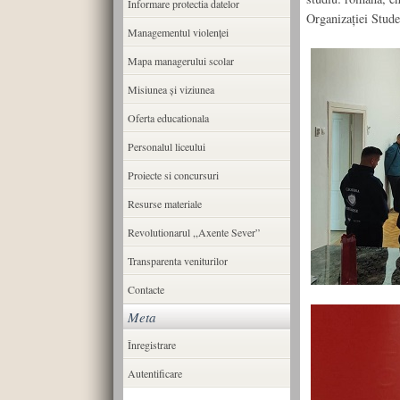
Informare protectia datelor
Organizației Stude
Managementul violenței
Mapa managerului scolar
Misiunea şi viziunea
Oferta educationala
Personalul liceului
Proiecte si concursuri
Resurse materiale
Revolutionarul ,,Axente Sever”
Transparenta veniturilor
Contacte
Meta
Înregistrare
Autentificare