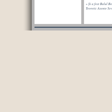
«
Și a fost Balul Bo
Teoretic Axente S