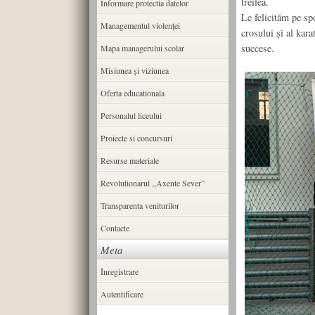
treilea.
Informare protectia datelor
Le felicităm pe spo
Managementul violenței
crosului și al kar
succese.
Mapa managerului scolar
Misiunea şi viziunea
Oferta educationala
Personalul liceului
Proiecte si concursuri
Resurse materiale
Revolutionarul ,,Axente Sever”
Transparenta veniturilor
Contacte
Meta
Înregistrare
Autentificare