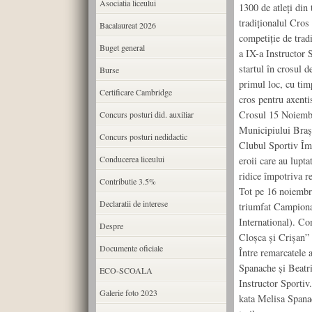
Asociatia liceului
1300 de atleți din
tradiționalul Cros
Bacalaureat 2026
competiție de trad
Buget general
a IX-a Instructor 
startul în crosul d
Burse
primul loc, cu tim
Certificare Cambridge
cros pentru axentis
Crosul 15 Noiembri
Concurs posturi did. auxiliar
Municipiului Braș
Concurs posturi nedidactic
Clubul Sportiv Îm
Conducerea liceului
eroii care au lupta
ridice împotriva r
Contributie 3.5%
Tot pe 16 noiembri
Declaratii de interese
triumfat Campionat
International). Co
Despre
Cloșca și Crișan” 
Documente oficiale
Între remarcatele a
Spanache și Beatric
ECO-SCOALA
Instructor Sportiv.
Galerie foto 2023
kata Melisa Spanac