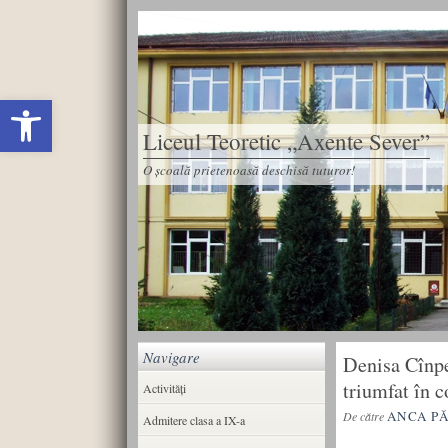
Deschide bara de unelte
Liceul Teoretic „Axente Sever”
O școală prietenoasă deschisă tuturor!
Navigare
Denisa Cînpe
triumfat în c
Activități
ANCA P
De către
Admitere clasa a IX-a