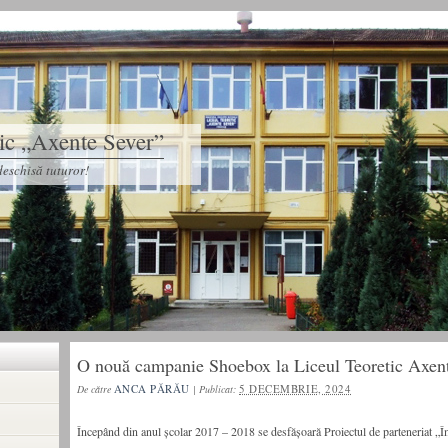
tic „Axente Sever”
eschisă tuturor!
O nouă campanie Shoebox la Liceul Teoretic Axen
ANCA PĂRĂU
5 DECEMBRIE, 2024
De către
|
Publicat:
Începând din anul școlar 2017 – 2018 se desfășoară Proiectul de parteneriat „