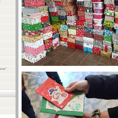
r
ever”