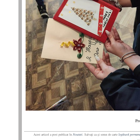
Pr
Acest articol a post publicat în
Noutati
. Salvaţi ca şi semn de carte
legătură perman