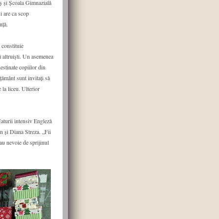
ș și Școala Gimnazială
i are ca scop
nţă.
 constituie
nă altruiști. Un asemenea
estinate copiilor din
țământ sunt invitați să
 la liceu. Ulterior
Naturii intensiv Engleză
 și Diana Streza. „Fii
 au nevoie de sprijinul