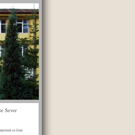
te Sever
Împreună cu Ioan