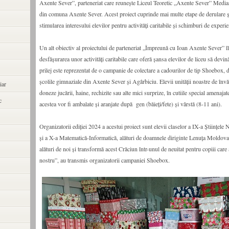
Axente Sever”, parteneriat care reunește Liceul Teoretic „Axente Sever” Media
din comuna Axente Sever. Acest proiect cuprinde mai multe etape de derulare ș
stimularea interesului elevilor pentru activităţi caritabile și schimburi de experie
Un alt obiectiv al proiectului de parteneriat „Împreună cu Ioan Axente Sever” îl
desfășurarea unor activități caritabile care oferă șansa elevilor de liceu să devi
prilej este reprezentat de o campanie de colectare a cadourilor de tip Shoebox, d
școlile gimnaziale din Axente Sever și Agârbiciu. Elevii unității noastre de învă
iar
doneze jucării, haine, rechizite sau alte mici surprize, în cutiile special amenajate
c
acestea vor fi ambalate și aranjate după gen (băieți/fete) și vârstă (8-11 ani).
Organizatorii ediției 2024 a acestui proiect sunt elevii claselor a IX-a Științele 
și a X-a Matematică-Informatică, alături de doamnele diriginte Lenuța Moldovan
alături de noi și transformă acest Crăciun într-unul de neuitat pentru copiii care
nostru”, au transmis organizatorii campaniei Shoebox.