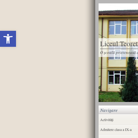
Deschide bara de unelte
Liceul Teore
O școală prietenoasă d
Navigare
Activități
Admitere clasa a IX-a