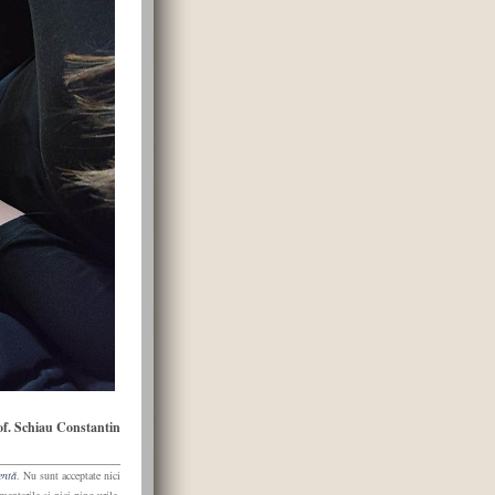
of. Schiau Constantin
entă
. Nu sunt acceptate nici