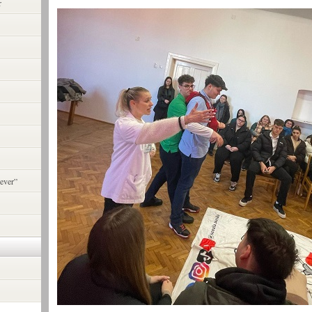
r
ever”