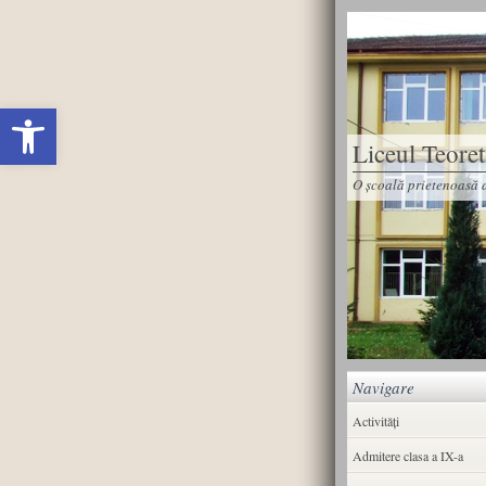
Deschide bara de unelte
Liceul Teore
O școală prietenoasă d
Navigare
Activități
Admitere clasa a IX-a