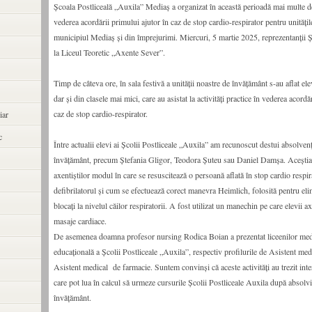
Școala Postliceală „Auxila” Mediaș a organizat în această perioadă mai multe de
vederea acordării primului ajutor în caz de stop cardio-respirator pentru unități
municipiul Mediaș și din împrejurimi. Miercuri, 5 martie 2025, reprezentanții Ș
la Liceul Teoretic „Axente Sever”.
Timp de câteva ore, în sala festivă a unității noastre de învățământ s-au aflat elev
dar și din clasele mai mici, care au asistat la activități practice în vederea acordă
caz de stop cardio-respirator.
iar
c
Între actualii elevi ai Școlii Postliceale „Auxila” am recunoscut destui absolvenți
învățământ, precum Ștefania Gligor, Teodora Șuteu sau Daniel Damșa. Aceștia 
axentiștilor modul în care se resuscitează o persoană aflată în stop cardio respir
defibrilatorul și cum se efectuează corect manevra Heimlich, folosită pentru elim
blocați la nivelul căilor respiratorii. A fost utilizat un manechin pe care elevii ax
masaje cardiace.
De asemenea doamna profesor nursing Rodica Boian a prezentat liceenilor medi
educațională a Școlii Postliceale „Auxila”, respectiv profilurile de Asistent medi
Asistent medical de farmacie. Suntem convinși că aceste activități au trezit inter
care pot lua în calcul să urmeze cursurile Școlii Postliceale Auxila după absolvir
învățământ.