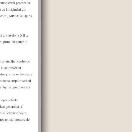
monstrații practice în
le de învățământ din
colii „Auxila” au ajuns
i ai claselor a XII-a,
rii primului ajutor în
 ai unității noastre de
le-au prezentat
ator și cum se folosește
inarea corpilor străini
entiști au putut realiza
eșeni oferta
cal generalist și
esul elevilor noștri,
ea unității noastre de