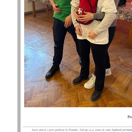
Pr
Acest articol a post publicat în
Noutati
. Salvaţi ca şi semn de carte
legătură perman