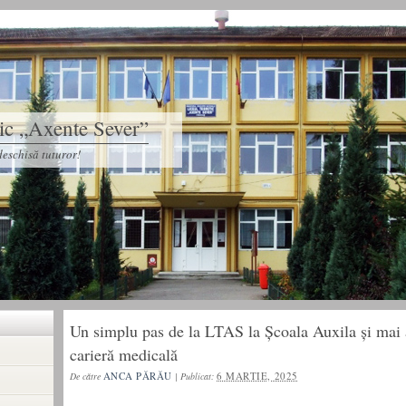
tic „Axente Sever”
eschisă tuturor!
Un simplu pas de la LTAS la Școala Auxila și mai 
carieră medicală
ANCA PĂRĂU
6 MARTIE, 2025
De către
|
Publicat: