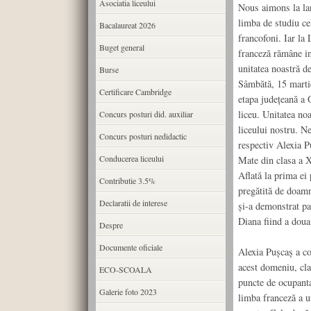
Asociatia liceului
Nous aimons la la
limba de studiu cel
Bacalaureat 2026
francofoni. Iar la
Buget general
franceză rămâne int
unitatea noastră d
Burse
Sâmbătă, 15 martie
Certificare Cambridge
etapa județeană a 
liceu. Unitatea noa
Concurs posturi did. auxiliar
liceului nostru. Ne
Concurs posturi nedidactic
respectiv Alexia P
Conducerea liceului
Mate din clasa a X
Aflată la prima ei 
Contributie 3.5%
pregătită de doamn
Declaratii de interese
și-a demonstrat pa
Diana fiind a doua
Despre
Documente oficiale
Alexia Pușcaș a co
acest domeniu, cla
ECO-SCOALA
puncte de ocupanta
Galerie foto 2023
limba franceză a u