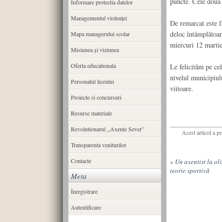
puncte. Cele două
Informare protectia datelor
Managementul violenței
De remarcat este f
deloc întâmplătoare
Mapa managerului scolar
miercuri 12 martie
Misiunea şi viziunea
Oferta educationala
Le felicităm pe cel
nivelul municipiul
Personalul liceului
viitoare.
Proiecte si concursuri
Resurse materiale
Revolutionarul ,,Axente Sever”
Acest articol a p
Transparenta veniturilor
Contacte
«
Un axentist la ol
teorie sportivă
Meta
Înregistrare
Autentificare