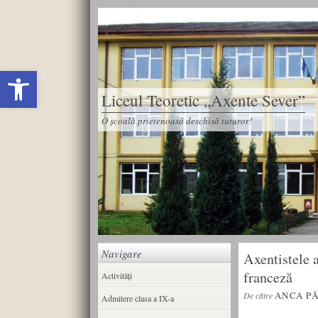
Deschide bara de unelte
Liceul Teoretic „Axente Sever”
O școală prietenoasă deschisă tuturor!
Navigare
Axentistele 
franceză
Activități
ANCA P
De către
Admitere clasa a IX-a