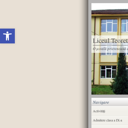
Deschide bara de unelte
Liceul Teore
O școală prietenoasă d
Navigare
Activități
Admitere clasa a IX-a