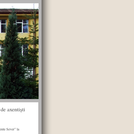
 de axentiști
ente Sever” la