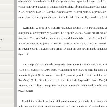
olimpiadele naționale ale disciplinelor școlare și extrașcolare. Liceenii participa
cinste municipiul Mediaș și implicit județul Sibiu, obținând rezultate deosebite
2025, olimpicii Liceului Teoretic „Axente Sever” au avut parte de o primire de 
axentiștilor, ei fiind aplaudați la scenă deschisă de elevii unității noastre de înv
Reamintim cu drag și cu mândrie rezultatele elevilor LTAS participanți la eta
olimpiadelor desfășurate pe parcursul lunii aprilie. Astfel, Alexandra Hudea din
Sociale și Cristian Cîndea din clasa a XII-a Matematică-Informatică au obținut
iar
Națională a Sportului școlar la cros, respectiv tenis de masă, iar Darius Popesc
c
instructor Sportiv s-a clasat între primii 15 elevi din țară la Olimpiada națională
Sportivă.
La Olimpiada Națională de Geografie liceul nostru i-a avut ca reprezentanți
clasa a XI-a Științele Naturii intensiv Engleză și pe Maia Gogozan din clasa a I
intensiv Engleză, Ștefan reușind să obțină premiul special SGR (Societatea de 
România). Nu în ultimul rând ne referim și la Alexia Pușcaș din clasa a X-a Știi
Engleză, care a obținut mențiune specială la Olimpiada Națională de Limba Fran
96,75 puncte.
Îi felicităm pe elevii merituoși ai liceului nostru și pe cadrele didactice care le-
îndrumat spre aceste rezultate deosebite și le dorim să repete și chiar să depăș