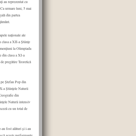
nți au reprezentat cu
. Ca urmare luni, 5 mai
gală din partea
ățământ.
pele naționale ale
 clasa a XII-a Științe
 mențiuni la Olimpiada
u din clasa a XI-a
 de pregătire Teoretică
 pe Ștefan Pop din
X-a Științele Naturii
Geografie din
nțele Naturii intensiv
ceză cu un total de
au fost alături și i-au
ească aceste performanțe