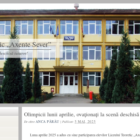
tic „Axente Sever”
eschisă tuturor!
Olimpicii lunii aprilie, ovaționați la scenă deschisă
ANCA PĂRĂU
5 MAI, 2025
De către
|
Publicat:
Luna aprilie 2025 a adus cu sine participarea elevilor Liceului Teoretic „Ax