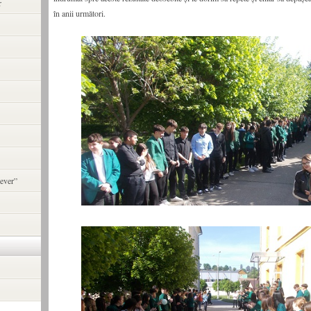
r
în anii următori.
ever”