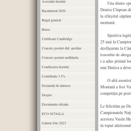
Asociatia liceului
Una dintre speran
Denisa Cînpean din
Bacalaureat 2026
la sfârșitul săptăm
Buget general
montană.
Burse
Sportiva legitima
Certificare Cambridge
25 mai la Campion
desfășurate la Câ
Concurs posturi did. auxiliar
traseului de alerg
Concurs posturi nedidactic
i-a adus primul lo
Conducerea liceului
mai Denisa a deven
Contributie 3.5%
O altă axentistă 
Declaratii de interese
Montană a fost Van
competiția pe poziț
Despre
Documente oficiale
Le felicităm pe De
Campionatele Nați
ECO-SCOALA
acestora Vasile He
Galerie foto 2023
în topul atletismul