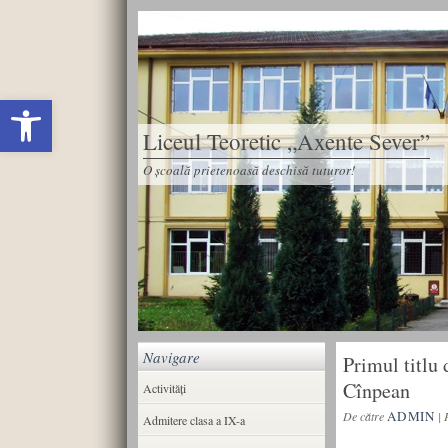
Deschide bara de unelte
Liceul Teoretic „Axente Sever”
O școală prietenoasă deschisă tuturor!
Navigare
Primul titlu
Cînpean
Activități
ADMIN
De către
|
Admitere clasa a IX-a