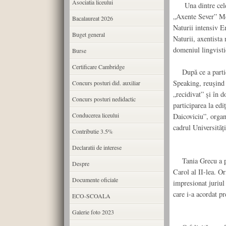
Asociatia liceului
Una dintre cele m
„Axente Sever” Med
Bacalaureat 2026
Naturii intensiv En
Buget general
Naturii, axentista 
domeniul lingvisti
Burse
Certificare Cambridge
După ce a particip
Speaking, reușind î
Concurs posturi did. auxiliar
„recidivat” și în 
Concurs posturi nedidactic
participarea la ed
Conducerea liceului
Daicoviciu”, organi
cadrul Universităț
Contributie 3.5%
Declaratii de interese
Tania Grecu a part
Despre
Carol al II-lea. Or
Documente oficiale
impresionat juriul 
care i-a acordat pr
ECO-SCOALA
Galerie foto 2023