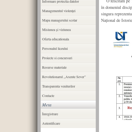
O felicităm pe Ta
Informare protectia datelor
în domeniul discipl
Managementul violenței
singura reprezentan
Național de Istori
Mapa managerului scolar
Misiunea şi viziunea
Oferta educationala
Personalul liceului
Proiecte si concursuri
Resurse materiale
Revolutionarul ,,Axente Sever”
Transparenta veniturilor
Contacte
Meta
Înregistrare
Autentificare