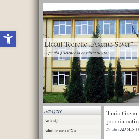
Deschide bara de unelte
Liceul Teoretic „Axente Sever”
O școală prietenoasă deschisă tuturor!
Navigare
Tania Grecu 
premiu națio
Activități
ADMIN
De către
|
Admitere clasa a IX-a