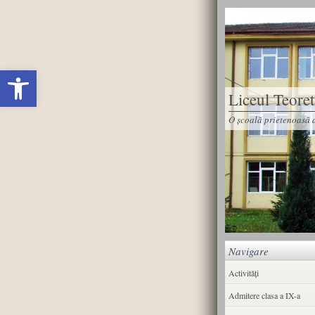
Deschide bara de unelte
Liceul Teore
O școală prietenoasă d
Navigare
Activități
Admitere clasa a IX-a