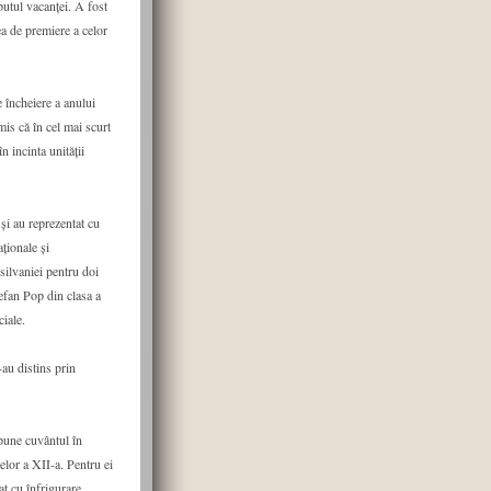
putul vacanței. A fost
tea de premiere a celor
e încheiere a anului
is că în cel mai scurt
 incinta unității
și au reprezentat cu
ționale și
silvaniei pentru doi
tefan Pop din clasa a
iale.
-au distins prin
spune cuvântul în
elor a XII-a. Pentru ei
t cu înfrigurare