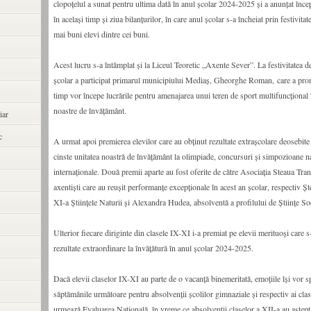
clopoțelul a sunat pentru ultima dată în anul școlar 2024-2025 și a anunțat înce
în același timp și ziua bilanțurilor, în care anul școlar s-a încheiat prin festivita
mai buni elevi dintre cei buni.
Acest lucru s-a întâmplat și la Liceul Teoretic „Axente Sever”. La festivitatea d
școlar a participat primarul municipiului Mediaș, Gheorghe Roman, care a prom
timp vor începe lucrările pentru amenajarea unui teren de sport multifuncțional în
noastre de învățământ.
iar
c
A urmat apoi premierea elevilor care au obținut rezultate extrașcolare deosebite 
cinste unitatea noastră de învățământ la olimpiade, concursuri și simpozioane na
internaționale. Două premii aparte au fost oferite de către Asociația Steaua Tran
axentiști care au reușit performanțe excepționale în acest an școlar, respectiv Ș
XI-a Științele Naturii și Alexandra Hudea, absolventă a profilului de Științe Soc
Ulterior fiecare diriginte din clasele IX-XI i-a premiat pe elevii merituoși care s
rezultate extraordinare la învățătură în anul școlar 2024-2025.
Dacă elevii claselor IX-XI au parte de o vacanță binemeritată, emoțiile își vor 
săptămânile următoare pentru absolvenții școlilor gimnaziale și respectiv ai clas
urmează Evaluarea Națională, în vreme ce absolvenții claselor a XII-a au aștepta