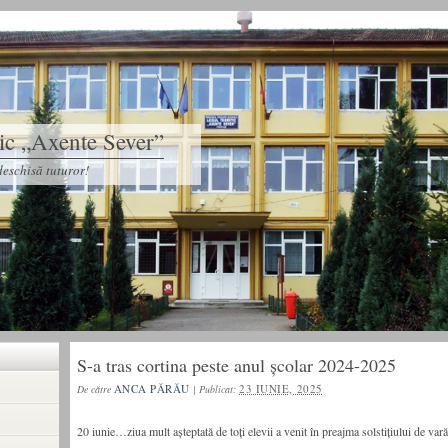
tic „Axente Sever”
eschisă tuturor!
S-a tras cortina peste anul școlar 2024-2025
ANCA PĂRĂU
23 IUNIE, 2025
De către
|
Publicat:
20 iunie…ziua mult așteptată de toți elevii a venit în preajma solstițiului de vară