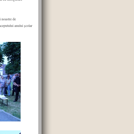
i noastre de
nceputului anului școlar