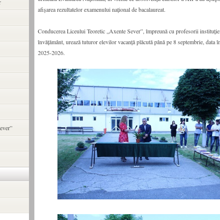
r
afișarea rezultatelor examenului național de bacalaureat.
Conducerea Liceului Teoretic „Axente Sever”, împreună cu profesorii instituție
învățământ, urează tuturor elevilor vacanță plăcută până pe 8 septembrie, data î
2025-2026.
ever”