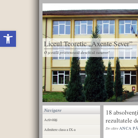
Deschide bara de unelte
Liceul Teoretic „Axente Sever”
O școală prietenoasă deschisă tuturor!
Navigare
18 absolvenț
rezultatele d
Activități
ANCA P
De către
Admitere clasa a IX-a