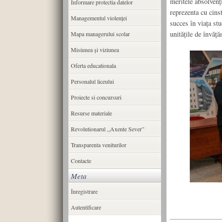
meritele absolvenți
Informare protectia datelor
reprezenta cu cins
Managementul violenței
succes în viața st
unitățile de învăță
Mapa managerului scolar
Misiunea şi viziunea
Oferta educationala
Personalul liceului
Proiecte si concursuri
Resurse materiale
Revolutionarul ,,Axente Sever”
Transparenta veniturilor
Contacte
Meta
Înregistrare
Autentificare