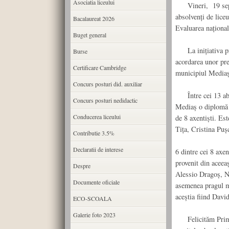
Asociatia liceului
Vineri, 19 septe
absolvenți de liceu
Bacalaureat 2026
Evaluarea național
Buget general
La inițiativa pri
Burse
acordarea unor pre
Certificare Cambridge
municipiul Mediaș 
Concurs posturi did. auxiliar
Între cei 13 absol
Concurs posturi nedidactic
Mediaș o diplomă d
Conducerea liceului
de 8 axentiști. Es
Tița, Cristina Pu
Contributie 3.5%
Declaratii de interese
6 dintre cei 8 axen
provenit din aceeaș
Despre
Alessio Dragoș, N
Documente oficiale
asemenea pragul me
aceștia fiind Davi
ECO-SCOALA
Galerie foto 2023
Felicităm Primări