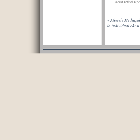
Acest articol a p
«
Atletele Mediașul
la individual cât și