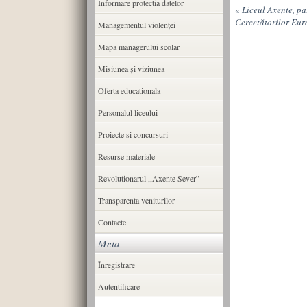
Informare protectia datelor
«
Liceul Axente, pa
Cercetătorilor Eur
Managementul violenței
Mapa managerului scolar
Misiunea şi viziunea
Oferta educationala
Personalul liceului
Proiecte si concursuri
Resurse materiale
Revolutionarul ,,Axente Sever”
Transparenta veniturilor
Contacte
Meta
Înregistrare
Autentificare