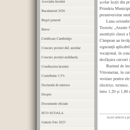
Asociatia liceului
școlar lecții din 
Primăria Municipiu
Bacalaureat 2026
preuniversitar med
Buget general
Luna octombrie a 
Teoretic „Axente S
Burse
axentiștii clasei 
Certificare Cambridge
Câmpean au învățat 
siguranță aplicabil
Concurs posturi did. auxiliar
vocațional, în cond
Concurs posturi nedidactic
desfășura cursuri ș
Bazinul de înot di
Conducerea liceului
Vitrometan, în cur
Contributie 3.5%
vestiare pentru ele
electrice, termice,
Declaratii de interese
între 1,20 și 1,80 
Despre
Documente oficiale
ECO-SCOALA
Acest articol a p
Galerie foto 2023