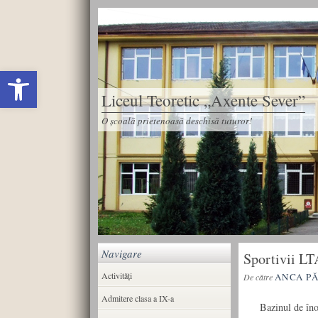
Deschide bara de unelte
Liceul Teoretic „Axente Sever”
O școală prietenoasă deschisă tuturor!
Navigare
Sportivii LTA
Activități
ANCA P
De către
Admitere clasa a IX-a
Bazinul de înot d