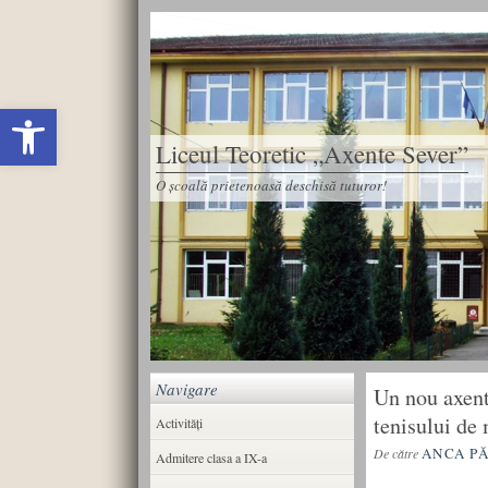
Deschide bara de unelte
Liceul Teoretic „Axente Sever”
O școală prietenoasă deschisă tuturor!
Navigare
Un nou axenti
tenisului de
Activități
ANCA P
De către
Admitere clasa a IX-a