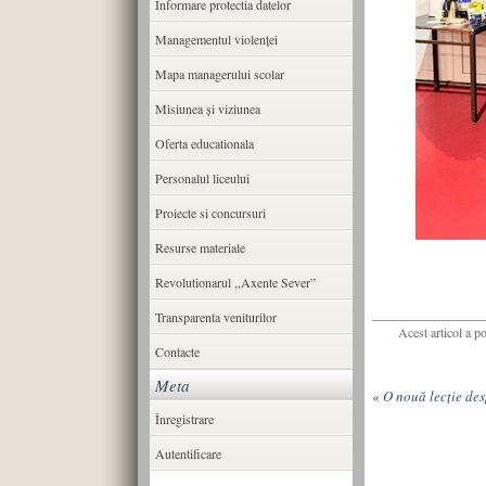
Informare protectia datelor
Managementul violenței
Mapa managerului scolar
Misiunea şi viziunea
Oferta educationala
Personalul liceului
Proiecte si concursuri
Resurse materiale
Revolutionarul ,,Axente Sever”
Transparenta veniturilor
Acest articol a p
Contacte
Meta
«
O nouă lecție des
Înregistrare
Autentificare