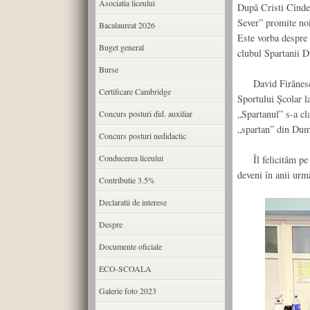
Asociatia liceului
După Cristi Cîndea
Sever” promite noi
Bacalaureat 2026
Este vorba despre 
Buget general
clubul Spartanii 
Burse
David Firănescu a
Certificare Cambridge
Sportului Școlar l
„Spartanul” s-a cla
Concurs posturi did. auxiliar
„spartan” din Dum
Concurs posturi nedidactic
Conducerea liceului
Îl felicităm pe D
deveni în anii urm
Contributie 3.5%
Declaratii de interese
Despre
Documente oficiale
ECO-SCOALA
Galerie foto 2023