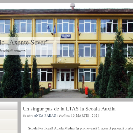
tic „Axente Sever”
eschisă tuturor!
Un singur pas de la LTAS la Școala Auxila
ANCA PĂRĂU
13 MARTIE, 2026
De către
|
Publicat:
Școala Postliceală Auxila Mediaș își promovează în această perioadă oferta 