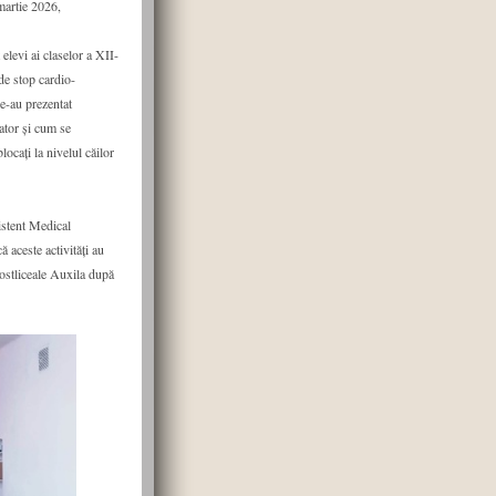
 martie 2026,
elevi ai claselor a XII-
 de stop cardio-
e-au prezentat
rator și cum se
ocați la nivelul căilor
stent Medical
aceste activități au
 Postliceale Auxila după