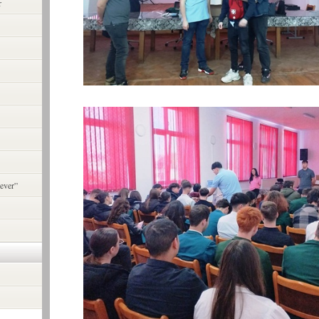
r
ever”