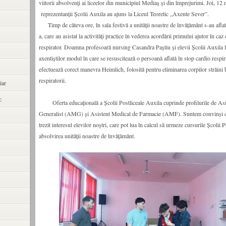
viitorii absolvenți ai liceelor din municipiul Mediaș și din împrejurimi. Joi, 12
reprezentanții Școlii Auxila au ajuns la Liceul Teoretic „Axente Sever”.
Timp de câteva ore, în sala festivă a unității noastre de învățământ s-au aflat 
a, care au asistat la activități practice în vederea acordării primului ajutor în caz
respirator. Doamna profesoară nursing Casandra Paștiu și elevii Școlii Auxila l
axentiștilor modul în care se resuscitează o persoană aflată în stop cardio respi
efectuează corect manevra Heimlich, folosită pentru eliminarea corpilor străini bl
respiratorii.
iar
c
Oferta educațională a Școlii Postliceale Auxila cuprinde profilurile de Asi
Generalist (AMG) și Asistent Medical de Farmacie (AMF). Suntem convinși că 
trezit interesul elevilor noștri, care pot lua în calcul să urmeze cursurile Școlii
absolvirea unității noastre de învățământ.