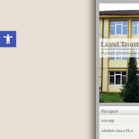
Deschide bara de unelte
Liceul Teore
O școală prietenoasă d
Navigare
Activități
Admitere clasa a IX-a