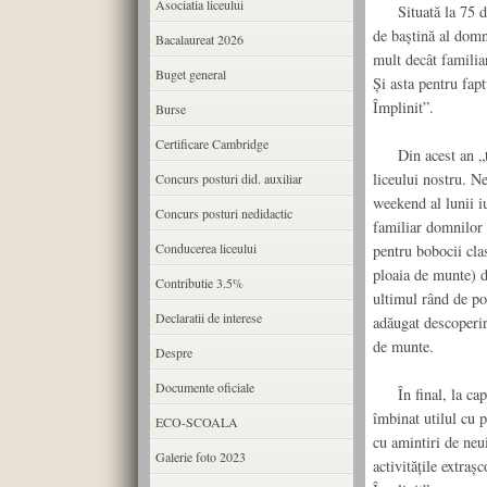
Asociatia liceului
Situată la 75 de 
de baștină al domn
Bacalaureat 2026
mult decât familia
Buget general
Și asta pentru fapt
Împlinit”.
Burse
Certificare Cambridge
Din acest an „trad
liceului nostru. Ne
Concurs posturi did. auxiliar
weekend al lunii i
Concurs posturi nedidactic
familiar domnilor 
Conducerea liceului
pentru bobocii clas
ploaia de munte) de
Contributie 3.5%
ultimul rând de pot
Declaratii de interese
adăugat descoperire
de munte.
Despre
Documente oficiale
În final, la capăt
îmbinat utilul cu p
ECO-SCOALA
cu amintiri de neui
Galerie foto 2023
activitățile extraș