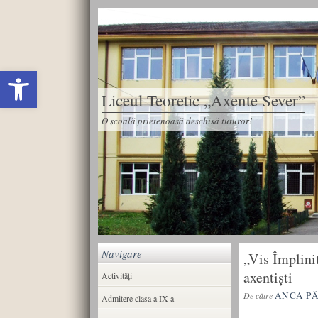
Deschide bara de unelte
Liceul Teoretic „Axente Sever”
O școală prietenoasă deschisă tuturor!
Navigare
„Vis Împlini
axentiști
Activități
ANCA P
De către
Admitere clasa a IX-a