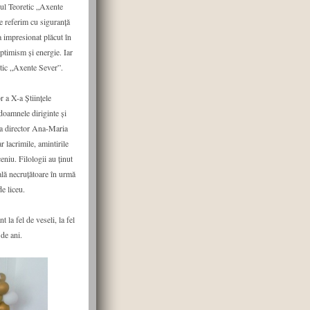
eul Teoretic „Axente
 referim cu siguranță
 a impresionat plăcut în
optimism și energie. Iar
etic „Axente Sever”.
 a X-a Științele
 doamnele diriginte și
na director Ana-Maria
r lacrimile, amintirile
niu. Filologii au ținut
ală necruțătoare în urmă
de liceu.
la fel de veseli, la fel
 de ani.