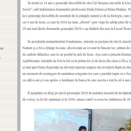
În urmă cu 14 ani o generație deosebită de elevi își începea cursurile la Lic
Sever”, sub îndrumarea doamnelor profesoare Delia Duma și Elena Hulpuș. Ne
la o generație deosebită de axentiști de la științele naturii și de la filologie, care
cei 4 ani de liceu, și care în 2016 își luau „zborul” spre viața de adulți plini de 
10 ani mai târziu drumurile generației 2016 s-au întâlnit din nou la Liceul Teor
În acordurile nemuritorului Gaudeamus, intonat cu pasiune de elevii claselor
Naturii și a XI-a Științe Sociale, absolvenții au revenit în băncile lor, alături de
iar
de cadrele didactice care le-au predat în anii de liceu. Așa cum a punctat doam
c
Agîrbiceanu, emoțiile au fost la fel ca în prima lor zi de liceu din clasa a IX-a, ia
și mai apoi buna dispoziție au devenit reperele magice ale revederii după un dece
un moment de reculegere în amintirea colegului lor care a pierdut lupta cu o bo
cu câțiva ani și i-au aprins o lumânare în banca în care acesta a stat în cei 4 ani 
Îi așteptăm cu drag pe elevii promoției 2016 în unitatea noastră de învățământ 
de voioși, la fel de optimiști și în 2036, atunci când va avea loc întâlnirea de 20