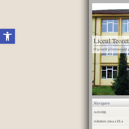
Deschide bara de unelte
Liceul Teore
O școală prietenoasă d
Navigare
Activități
Admitere clasa a IX-a