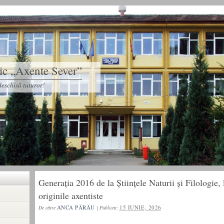
tic „Axente Sever”
eschisă tuturor!
Generația 2016 de la Științele Naturii și Filologie, 
originile axentiste
ANCA PĂRĂU
15 IUNIE, 2026
De către
|
Publicat: