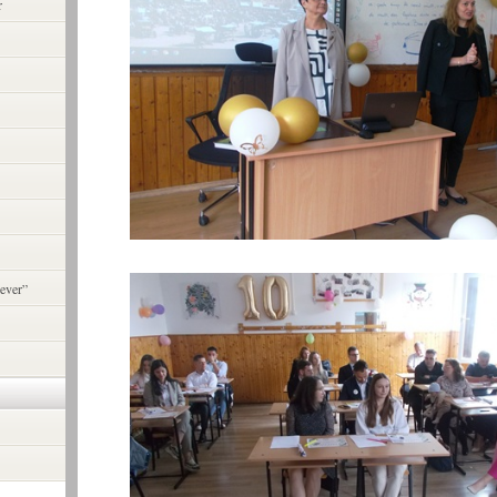
r
ever”