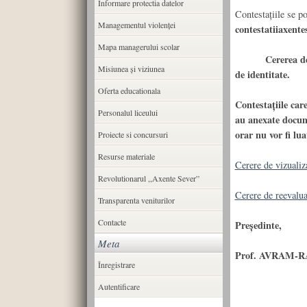
Informare protectia datelor
Contestațiile se p
Managementul violenței
contestatiiaxent
Mapa managerului scolar
Cererea de con
Misiunea şi viziunea
de identitate.
Oferta educationala
Contestațiile car
Personalul liceului
au anexate docume
orar nu vor fi lua
Proiecte si concursuri
Resurse materiale
Cerere de vizualiza
Revolutionarul ,,Axente Sever”
Cerere de reevalua
Transparenta veniturilor
Contacte
Președinte,
Meta
Prof. AVRAM-R
Înregistrare
Autentificare