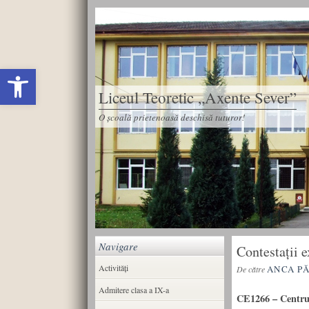
Deschide bara de unelte
Liceul Teoretic „Axente Sever”
O școală prietenoasă deschisă tuturor!
Navigare
Contestații 
Activități
ANCA P
De către
Admitere clasa a IX-a
CE1266 – Centrul