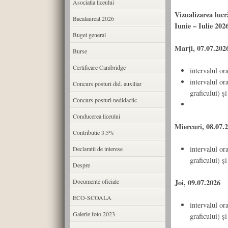
Asociatia liceului
Vizualizarea lucr
Bacalaureat 2026
Iunie – Iulie 202
Buget general
Marți, 07.07.202
Burse
Certificare Cambridge
intervalul or
intervalul or
Concurs posturi did. auxiliar
graficului) și
Concurs posturi nedidactic
Conducerea liceului
Miercuri, 08.07.
Contributie 3.5%
intervalul or
Declaratii de interese
graficului) și
Despre
Documente oficiale
Joi, 09.07.2026
ECO-SCOALA
intervalul or
Galerie foto 2023
graficului) și