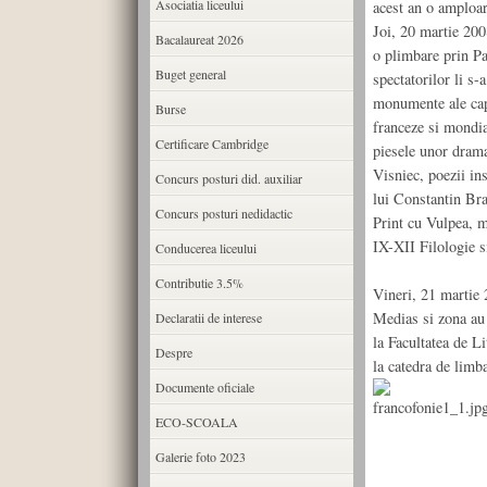
Asociatia liceului
acest an o amploar
Joi, 20 martie 200
Bacalaureat 2026
o plimbare prin Pa
Buget general
spectatorilor li s-
monumente ale capit
Burse
franceze si mondia
Certificare Cambridge
piesele unor drama
Visniec, poezii in
Concurs posturi did. auxiliar
lui Constantin Bra
Concurs posturi nedidactic
Print cu Vulpea, m
IX-XII Filologie 
Conducerea liceului
Contributie 3.5%
Vineri, 21 martie 
Medias si zona au 
Declaratii de interese
la Facultatea de L
Despre
la catedra de limb
Documente oficiale
ECO-SCOALA
Galerie foto 2023