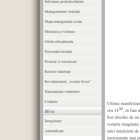
Informare protectia datelor
Managementul violenței
Mapa managerului scolar
Misiunea şi viziunea
Oferta educationala
Personalul liceului
Proiecte si concursuri
Resurse materiale
Revolutionarul ,,Axente Sever”
Transparenta veniturilor
Contacte
Ultima manifestare
30
ora 14
, in fata 
Meta
fost deschis de un
Înregistrare
sceneta imaginata 
mici muzicieni de 
Autentificare
instrumente mai pu