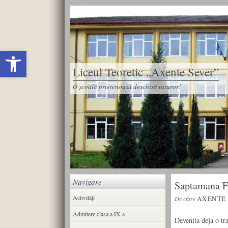
Deschide bara de unelte
Liceul Teoretic „Axente Sever”
O școală prietenoasă deschisă tuturor!
Navigare
Saptamana F
Activități
AXENTE
De către
Admitere clasa a IX-a
Devenita deja o tra