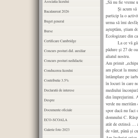
Asociatia liceului
„Să nu fie vreme u
Şi acum să vă sp
Bacalaureat 2026
particip la o act
Buget general
urma să îmi desfăşo
aşteptăm, ştiam do
Burse
Ecologizare din ca
Certificare Cambridge
La ce vă gândiţi
pădure şi 27 de o
Concurs posturi did. auxiliar
aliatul nostru.
Concurs posturi nedidactic
Am primit „echipam
am plecat la muncă
Conducerea liceului
întâmplare pe iarba
Contributie 3.5%
în locuri în care 
mediului înconjură
Declaratii de interese
din împrejurimi. A
Despre
verde nu merităm 
Documente oficiale
spor dacă nu faci 
domnului C. Răspla
ECO-SCOALA
atât de extinsă … a
Galerie foto 2023
de vânt, până şi cu
Am încheiat orice a