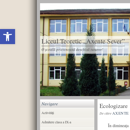
Deschide bara de unelte
Liceul Teoretic „Axente Sever”
O școală prietenoasă deschisă tuturor!
Navigare
Ecologizare
Activități
AXENTE
De către
Admitere clasa a IX-a
În dimineaţa acee