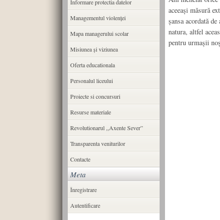
Informare protectia datelor
aceeaşi măsură ex
Managementul violenței
şansa acordată de 
natura, altfel ace
Mapa managerului scolar
pentru urmaşii noş
Misiunea şi viziunea
Oferta educationala
Personalul liceului
Proiecte si concursuri
Resurse materiale
Revolutionarul ,,Axente Sever”
Transparenta veniturilor
Contacte
Meta
Înregistrare
Autentificare