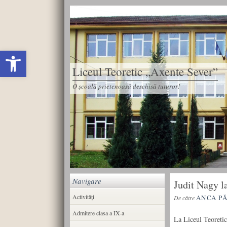
Deschide bara de unelte
Liceul Teoretic „Axente Sever”
O școală prietenoasă deschisă tuturor!
Navigare
Judit Nagy 
Activități
ANCA P
De către
Admitere clasa a IX-a
La Liceul Teoretic