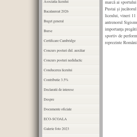
Asociatia liceului
marcă ai sportului
Pustai şi jucătorul
Bacalaureat 2026
liceului, vineri 11
Buget general
antrenorul Sigismu
importanţa pregătir
Burse
sportiv de performa
Certificare Cambridge
reprezinte România
Concurs posturi did. auxiliar
Concurs posturi nedidactic
Conducerea liceului
Contributie 3.5%
Declaratii de interese
Despre
Documente oficiale
ECO-SCOALA
Galerie foto 2023