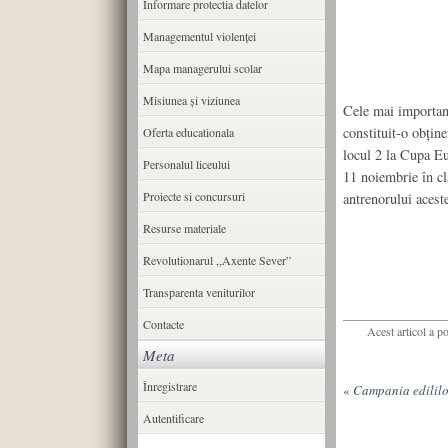
Informare protectia datelor
Managementul violenței
Mapa managerului scolar
Misiunea şi viziunea
Cele mai important
constituit-o obţine
Oferta educationala
locul 2 la Cupa Eu
Personalul liceului
11 noiembrie în cla
Proiecte si concursuri
antrenorului aceste
Resurse materiale
Revolutionarul ,,Axente Sever”
Transparenta veniturilor
Contacte
Acest articol a p
Meta
Înregistrare
«
Campania edililo
Autentificare