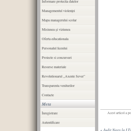
Informare protectia datelor
Managementul violenței
Mapa managerului scolar
Misiunea şi viziunea
Oferta educationala
Personalul liceului
Proiecte si concursuri
Resurse materiale
Revolutionarul ,,Axente Sever”
Transparenta veniturilor
Contacte
Meta
Acest articol a p
Înregistrare
Autentificare
«
Judit Nagy la LT