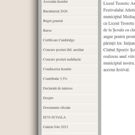
Asociatia liceului
Liceul Teoretic Ax
Festivalului Atlet
Bacalaureat 2026
municipiul Mediaş.
Buget general
cu Liceul Teoretic
de la Şcoala cu cl
Burse
augur pentru promo
Certificare Cambridge
părinţii lor. Iniţi
Clubul Sportiv Şco
Concurs posturi did. auxiliar
realizeze anul viito
Concurs posturi nedidactic
municipiul nostru.
Conducerea liceului
acestui festival.
Contributie 3.5%
Declaratii de interese
Despre
Documente oficiale
ECO-SCOALA
Galerie foto 2023