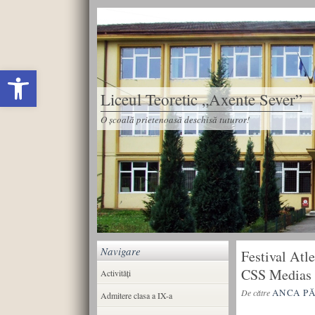
Deschide bara de unelte
Liceul Teoretic „Axente Sever”
O școală prietenoasă deschisă tuturor!
Navigare
Festival Atle
CSS Medias
Activități
ANCA P
De către
Admitere clasa a IX-a