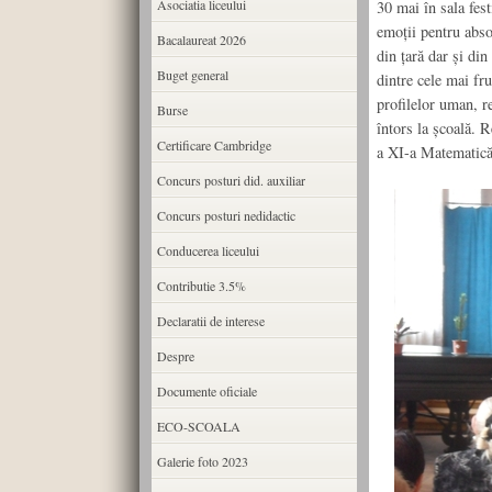
Asociatia liceului
30 mai în sala fest
emoţii pentru absol
Bacalaureat 2026
din ţară dar şi din
Buget general
dintre cele mai fr
profilelor uman, r
Burse
întors la şcoală. 
Certificare Cambridge
a XI-a Matematică
Concurs posturi did. auxiliar
Concurs posturi nedidactic
Conducerea liceului
Contributie 3.5%
Declaratii de interese
Despre
Documente oficiale
ECO-SCOALA
Galerie foto 2023