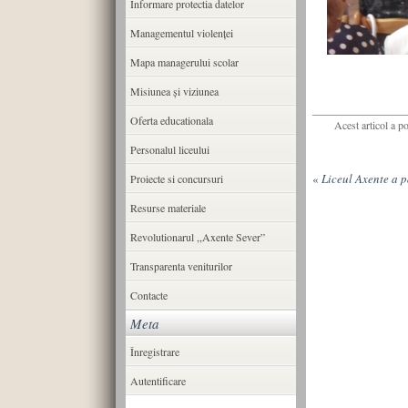
Informare protectia datelor
Managementul violenței
Mapa managerului scolar
Misiunea şi viziunea
Oferta educationala
Acest articol a p
Personalul liceului
«
Liceul Axente a p
Proiecte si concursuri
Resurse materiale
Revolutionarul ,,Axente Sever”
Transparenta veniturilor
Contacte
Meta
Înregistrare
Autentificare