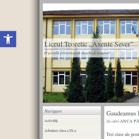
Deschide bara de unelte
Liceul Teoretic „Axente Sever”
O școală prietenoasă deschisă tuturor!
Navigare
Gaudeamus I
Activități
ANCA P
De către
Admitere clasa a IX-a
Trei clase ale pro