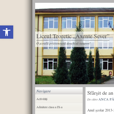
Deschide bara de unelte
Liceul Teoretic „Axente Sever”
O școală prietenoasă deschisă tuturor!
Navigare
Sfârșit de an
Activități
ANCA P
De către
Admitere clasa a IX-a
Anul şcolar 2013-2