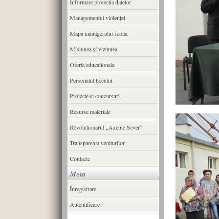
Informare protectia datelor
Managementul violenței
Mapa managerului scolar
Misiunea şi viziunea
Oferta educationala
Personalul liceului
Proiecte si concursuri
Resurse materiale
Revolutionarul ,,Axente Sever”
Transparenta veniturilor
Contacte
Meta
Înregistrare
Autentificare