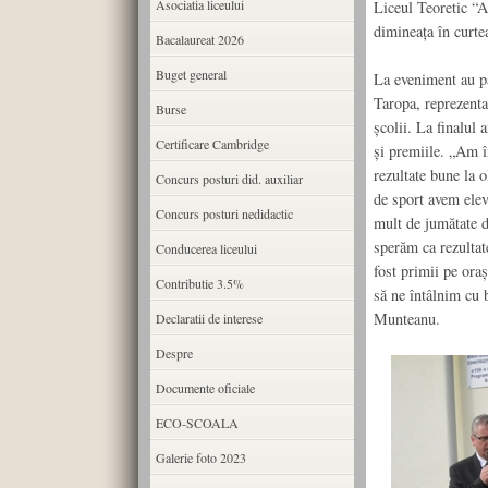
Asociatia liceului
Liceul Teoretic “A
dimineaţa în curtea
Bacalaureat 2026
Buget general
La eveniment au pa
Taropa, reprezenta
Burse
școlii. La finalul 
Certificare Cambridge
și premiile. „Am î
rezultate bune la o
Concurs posturi did. auxiliar
de sport avem elevi
Concurs posturi nedidactic
mult de jumătate d
sperăm ca rezultate
Conducerea liceului
fost primii pe oraș
Contributie 3.5%
să ne întâlnim cu 
Munteanu.
Declaratii de interese
Despre
Documente oficiale
ECO-SCOALA
Galerie foto 2023