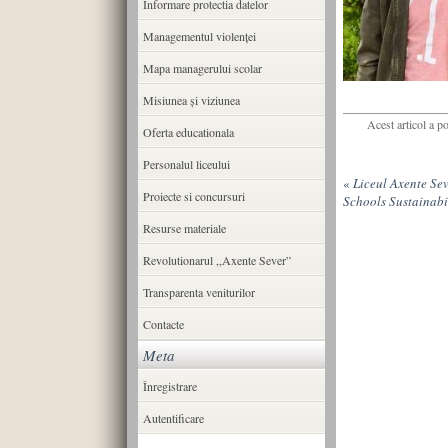
Informare protectia datelor
Managementul violenței
Mapa managerului scolar
Misiunea şi viziunea
Acest articol a p
Oferta educationala
Personalul liceului
«
Liceul Axente Sev
Proiecte si concursuri
Schools Sustainabi
Resurse materiale
Revolutionarul ,,Axente Sever”
Transparenta veniturilor
Contacte
Meta
Înregistrare
Autentificare