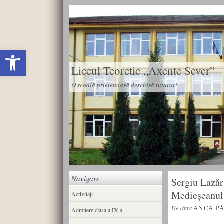
Deschide bara de unelte
Liceul Teoretic „Axente Sever”
O școală prietenoasă deschisă tuturor!
Navigare
Sergiu Lazăr 
Medieşeanul
Activități
ANCA P
De către
Admitere clasa a IX-a