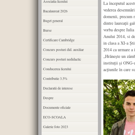
Asociatia liceului
La începutul acest
vederea desemnări
Bacalaureat 2026
domenii, precum ma
Buget general
dintre laureaţii g
vorba despre Iulia
Burse
Anului 2014, si de
Certificare Cambridge
in clasa a XI-a Şt
2014 ca urmare a i
Concurs posturi did. auxiliar
„Hrăneşte un zâmbe
Concurs posturi nedidactic
instituţii şi ONG-u
Conducerea liceului
acţiunile în care s
Contributie 3.5%
Declaratii de interese
Despre
Documente oficiale
ECO-SCOALA
Galerie foto 2023