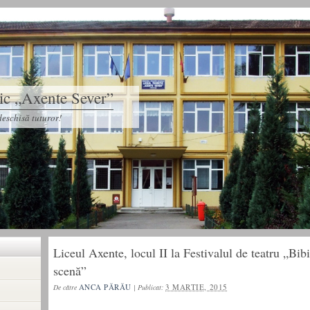
tic „Axente Sever”
eschisă tuturor!
Liceul Axente, locul II la Festivalul de teatru „Bib
scenă”
ANCA PĂRĂU
3 MARTIE, 2015
De către
|
Publicat: