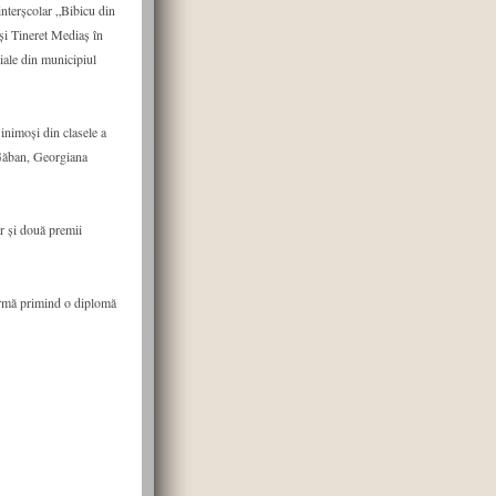
interşcolar „Bibicu din
şi Tineret Mediaş în
ziale din municipiul
 inimoşi din clasele a
 Găban, Georgiana
ar şi două premii
urmă primind o diplomă