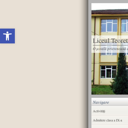
Deschide bara de unelte
Liceul Teore
O școală prietenoasă d
Navigare
Activități
Admitere clasa a IX-a