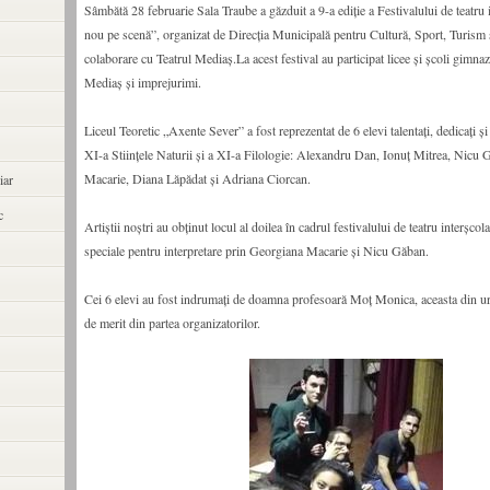
Sâmbătă 28 februarie Sala Traube a găzduit a 9-a ediţie a Festivalului de teatru 
nou pe scenă”, organizat de Direcţia Municipală pentru Cultură, Sport, Turism 
colaborare cu Teatrul Mediaş.La acest festival au participat licee şi şcoli gimna
Mediaş şi imprejurimi.
Liceul Teoretic „Axente Sever” a fost reprezentat de 6 elevi talentaţi, dedicaţi şi
XI-a Stiinţele Naturii şi a XI-a Filologie: Alexandru Dan, Ionuţ Mitrea, Nicu
Macarie, Diana Lăpădat şi Adriana Ciorcan.
iar
c
Artiştii noştri au obţinut locul al doilea în cadrul festivalului de teatru interşcol
speciale pentru interpretare prin Georgiana Macarie şi Nicu Găban.
Cei 6 elevi au fost indrumaţi de doamna profesoară Moţ Monica, aceasta din 
de merit din partea organizatorilor.