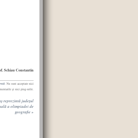
of. Schiau Constantin
entă
. Nu sunt acceptate nici
mentarile şi nici ping-urile.
ş reprezintă judeţul
nală a olimpiadei de
geografie
»