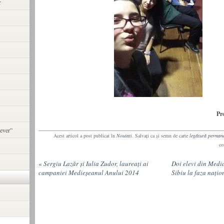
r
Pr
ever”
Acest articol a post publicat în
Noutati
. Salvaţi ca şi semn de carte
legătură perman
co
«
Sergiu Lazăr şi Iulia Zudor, laureaţi ai
Doi elevi din Media
campaniei Medieşeanul Anului 2014
Sibiu la faza naţio