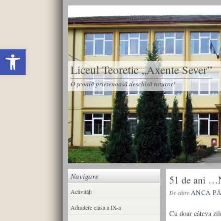
Deschide bara de unelte
Liceul Teoretic „Axente Sever”
O școală prietenoasă deschisă tuturor!
Navigare
51 de ani …
Activități
ANCA P
De către
Admitere clasa a IX-a
Cu doar câteva zile