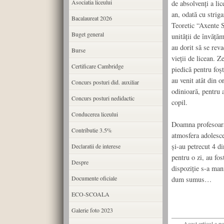
Asociatia liceului
de absolvenţi a li
an, odată cu strig
Bacalaureat 2026
Teoretic “Axente S
Buget general
unităţii de învăţă
au dorit să se rev
Burse
vieţii de licean. Z
Certificare Cambridge
piedică pentru foşt
au venit atât din o
Concurs posturi did. auxiliar
odinioară, pentru a
Concurs posturi nedidactic
copil.
Conducerea liceului
Doamna profesoară 
Contributie 3.5%
atmosfera adolesce
şi-au petrecut 4 di
Declaratii de interese
pentru o zi, au fos
Despre
dispoziţie s-a man
Documente oficiale
dum sumus…
ECO-SCOALA
Galerie foto 2023
Acest articol a p