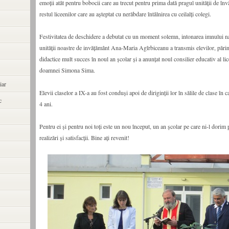
emoţii atât pentru bobocii care au trecut pentru prima dată pragul unităţii de înv
restul liceenilor care au aşteptat cu nerăbdare întâlnirea cu ceilalţi colegi.
Festivitatea de deschidere a debutat cu un moment solemn, intonarea imnului na
unităţii noastre de invăţământ Ana-Maria Agîrbiceanu a transmis elevilor, părinţ
didactice mult succes în noul an şcolar şi a anunţat noul consilier educativ al li
doamnei Simona Sima.
iar
Elevii claselor a IX-a au fost conduşi apoi de diriginţii lor în sălile de clase în 
c
4 ani.
Pentru ei şi pentru noi toţi este un nou început, un an şcolar pe care ni-l dorim 
realizări şi satisfacţii. Bine aţi revenit!