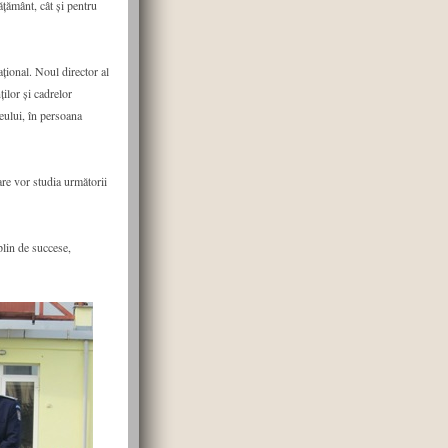
ăţământ, cât şi pentru
ţional. Noul director al
ilor şi cadrelor
ceului, în persoana
care vor studia următorii
plin de succese,