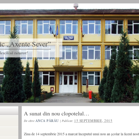
tic „Axente Sever”
eschisă tuturor!
A sunat din nou clopotelul…
ANCA PĂRĂU
15 SEPTEMBRIE, 2015
De către
|
Publicat:
Ziua de 14 septembrie 2015 a marcat începutul unui nou an şcolar la liceul nost