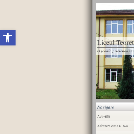
Deschide bara de unelte
Liceul Teore
O școală prietenoasă d
Navigare
Activități
Admitere clasa a IX-a