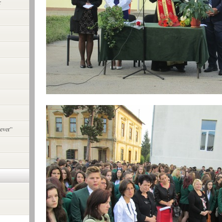
r
ever”