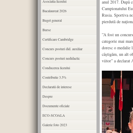
Asociatia liceului
anul 2017. După ce
Campionatului Euro
Bacalaureat 2026
Rusia. Sportiva no
Buget general
pierdută de națion
Burse
”A fost un concurs
Certificare Cambridge
categorie mai mare
doresc o medalie l
Concurs posturi did. auxiliar
câștigăm, un alt ob
Concurs posturi nedidactic
viitor” a declara
Conducerea liceului
Contributie 3.5%
Declaratii de interese
Despre
Documente oficiale
ECO-SCOALA
Galerie foto 2023