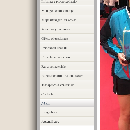
Informare protectia datelor
Managementul violenței
Mapa managerului scolar
Misiunea şi viziunea
Oferta educationala
Personalul liceului
Proiecte si concursuri
Resurse materiale
Revolutionarul ,,Axente Sever”
Transparenta veniturilor
Contacte
Meta
Înregistrare
Autentificare