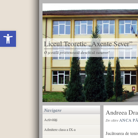
Deschide bara de unelte
Liceul Teoretic „Axente Sever”
O școală prietenoasă deschisă tuturor!
Navigare
Andreea Drag
Activități
ANCA P
De către
Admitere clasa a IX-a
Jucătoarea de ten