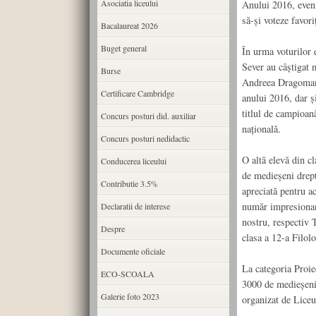
Asociatia liceului
Anului 2016, eveni
să-și voteze favori
Bacalaureat 2026
Buget general
În urma voturilor 
Sever au câștigat m
Burse
Andreea Dragoman, 
Certificare Cambridge
anului 2016, dar ș
titlul de campioan
Concurs posturi did. auxiliar
națională.
Concurs posturi nedidactic
O altă elevă din cl
Conducerea liceului
de medieșeni drept
Contributie 3.5%
apreciată pentru ac
număr impresionant 
Declaratii de interese
nostru, respectiv 
Despre
clasa a 12-a Filolo
Documente oficiale
La categoria Proie
ECO-SCOALA
3000 de medieșeni p
Galerie foto 2023
organizat de Lice