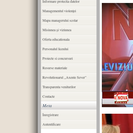
Informare protectia datelor
Managementul violenței
Mapa managerului scolar
Misiunea şi viziunea
Oferta educationala
Personalul liceului
Proiecte si concursuri
Resurse materiale
Revolutionarul ,,Axente Sever”
Transparenta veniturilor
Contacte
Meta
Înregistrare
Autentificare