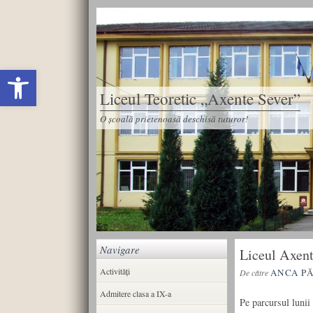
Deschide bara de unelte
Liceul Teoretic „Axente Sever”
O școală prietenoasă deschisă tuturor!
Navigare
Liceul Axent
Activități
ANCA P
De către
Admitere clasa a IX-a
Pe parcursul lunii