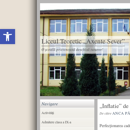
Deschide bara de unelte
Liceul Teoretic „Axente Sever”
O școală prietenoasă deschisă tuturor!
Navigare
„Inflatie” de
Activități
ANCA P
De către
Admitere clasa a IX-a
Perfecționarea cadr