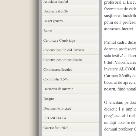
Asociatia liceului
profesoral al Lice
frecventate de cadr
Bacalaureat 2026
susținerea lucrăril
Buget general
puțin de 3 profesor
asemenea lucrări.
Burse
Certificare Cambridge
Primul cadru didact
doamna profesoară
Concurs posturi did. auxiliar
sala festivă a Lic
Concurs posturi nedidactic
titlul „Valorificar
învățare ALCOOLI 
Conducerea liceului
Carmen Săcăliș de
Contributie 3.5%
bucurat de apreciere
nostru, fiind notat
Declaratii de interese
Despre
O felicităm pe do
Documente oficiale
didactic I și impli
pregătesc să-l rea
ECO-SCOALA
unității noastre d
Galerie foto 2023
domnul profesor C