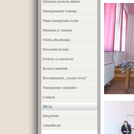
Informare protectia datelor
Managementul violenței
Mapa managerului scolar
Misiunea şi viziunea
Oferta educationala
Personalul liceului
Proiecte si concursuri
Resurse materiale
Revolutionarul ,,Axente Sever”
Transparenta veniturilor
Contacte
Meta
Înregistrare
Autentificare