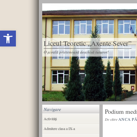
Deschide bara de unelte
Liceul Teoretic „Axente Sever”
O școală prietenoasă deschisă tuturor!
Navigare
Podium medi
Activități
ANCA P
De către
Admitere clasa a IX-a