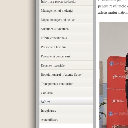
Informare protectia datelor
pentru rezultatele
Managementul violenței
atletismului națion
Mapa managerului scolar
Misiunea şi viziunea
Oferta educationala
Personalul liceului
Proiecte si concursuri
Resurse materiale
Revolutionarul ,,Axente Sever”
Transparenta veniturilor
Contacte
Meta
Înregistrare
Autentificare