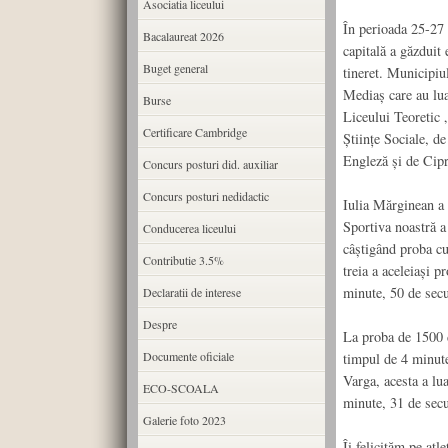
Asociatia liceului
În perioada 25-27
Bacalaureat 2026
capitală a găzduit
Buget general
tineret. Municipiul
Mediaș care au luat
Burse
Liceului Teoretic 
Certificare Cambridge
Științe Sociale, de
Engleză și de Cipr
Concurs posturi did. auxiliar
Concurs posturi nedidactic
Iulia Mărginean a 
Sportiva noastră a
Conducerea liceului
câștigând proba cu
Contributie 3.5%
treia a aceleiași 
minute, 50 de secu
Declaratii de interese
Despre
La proba de 1500 d
Documente oficiale
timpul de 4 minute
Varga, acesta a lua
ECO-SCOALA
minute, 31 de secu
Galerie foto 2023
Îi felicităm pe atl