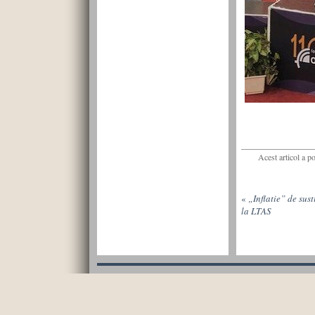
Acest articol a p
«
„Inflatie” de sust
la LTAS