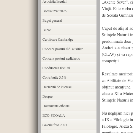
Asociatia liceului
„Axente Sever”, ci 
Viață. Este vorba d
Bacalaureat 2026
de Școala Gimnazi
Buget general
Capul de afiș al a
Burse
Științele Naturii i
Certificare Cambridge
predominată doar pe
Andrei s-a clasat 
Concurs posturi did. auxiliar
(OLAV) și va repre
Concurs posturi nedidactic
competiții.
Conducerea liceului
Rezultate meritorii
Contributie 3.5%
ca Abilitate de Vi
obținut mențiune, 
Declaratii de interese
clasa a XI-a Mate
Despre
Științele Naturii i
Documente oficiale
Nu neglijăm nici p
ECO-SCOALA
a IX-a Filologie in
Galerie foto 2023
Filologie, Alexa S
menționați vor part