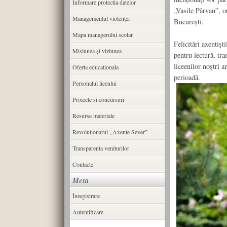
Informare protectia datelor
„Vasile Pârvan”, or
Managementul violenței
București.
Mapa managerului scolar
Felicitări axentiști
Misiunea şi viziunea
pentru lectură, tra
liceenilor noștri a
Oferta educationala
perioadă.
Personalul liceului
Proiecte si concursuri
Resurse materiale
Revolutionarul ,,Axente Sever”
Transparenta veniturilor
Contacte
Meta
Înregistrare
Autentificare