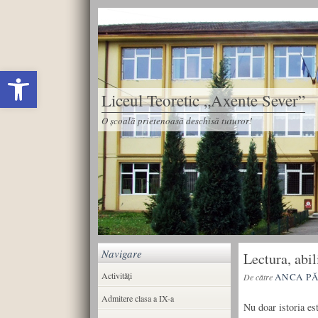
Deschide bara de unelte
Liceul Teoretic „Axente Sever”
O școală prietenoasă deschisă tuturor!
Navigare
Lectura, abil
Activități
ANCA P
De către
Admitere clasa a IX-a
Nu doar istoria est