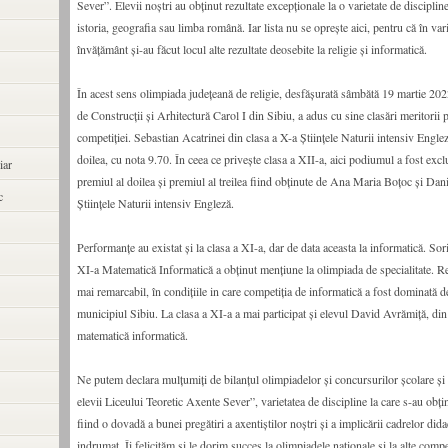
Sever”. Elevii noștri au obținut rezultate excepționale la o varietate de discipl
istoria, geografia sau limba română. Iar lista nu se oprește aici, pentru că în var
învățământ și-au făcut locul alte rezultate deosebite la religie și informatică.
În acest sens olimpiada județeană de religie, desfășurată sâmbătă 19 martie 202
de Construcții și Arhitectură Carol I din Sibiu, a adus cu sine clasări meritorii
competiției. Sebastian Acatrinei din clasa a X-a Științele Naturii intensiv Englez
doilea, cu nota 9.70. În ceea ce privește clasa a XII-a, aici podiumul a fost exc
iar
premiul al doilea și premiul al treilea fiind obținute de Ana Maria Boțoc și Dan
c
Științele Naturii intensiv Engleză.
Performanțe au existat și la clasa a XI-a, dar de data aceasta la informatică. So
XI-a Matematică Informatică a obținut mențiune la olimpiada de specialitate. Rez
mai remarcabil, în condițiile in care competiția de informatică a fost dominată de
municipiul Sibiu. La clasa a XI-a a mai participat și elevul David Avrămiță, din
matematică informatică.
Ne putem declara mulțumiți de bilanțul olimpiadelor și concursurilor școlare și 
elevii Liceului Teoretic Axente Sever”, varietatea de discipline la care s-au obți
fiind o dovadă a bunei pregătiri a axentiștilor noștri și a implicării cadrelor dida
indrumat. Îi felicităm și le dorim succes la olimpiadele naționale și la alte compe