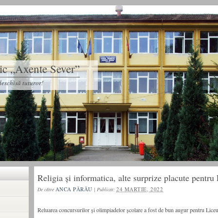
tic „Axente Sever”
eschisă tuturor!
Religia și informatica, alte surprize placute pentr
ANCA PĂRĂU
24 MARTIE, 2022
De către
|
Publicat:
Reluarea concursurilor și olimpiadelor școlare a fost de bun augur pentru Lice