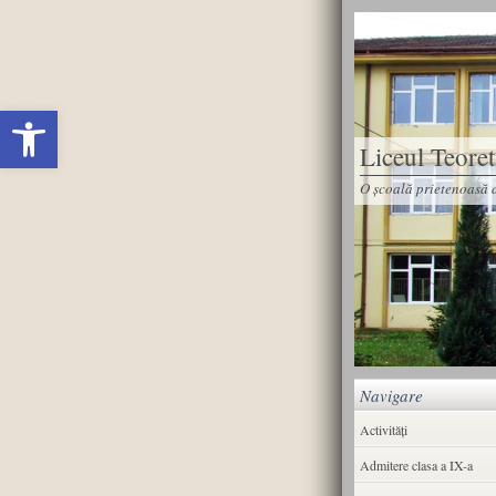
Deschide bara de unelte
Liceul Teore
O școală prietenoasă d
Navigare
Activități
Admitere clasa a IX-a