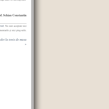
of. Schiau Constantin
entă
. Nu sunt acceptate nici
mentarile şi nici ping-urile.
udet la tenis de masa
»