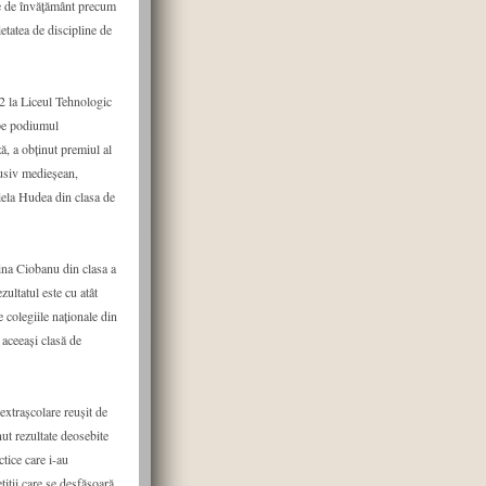
ine de învățământ precum
ietatea de discipline de
2 la Liceul Tehnologic
 pe podiumul
ă, a obținut premiul al
lusiv medieșean,
iela Hudea din clasa de
rina Ciobanu din clasa a
ultatul este cu atât
 colegiile naționale din
 aceeași clasă de
extrașcolare reușit de
nut rezultate deosebite
ctice care i-au
tiții care se desfășoară