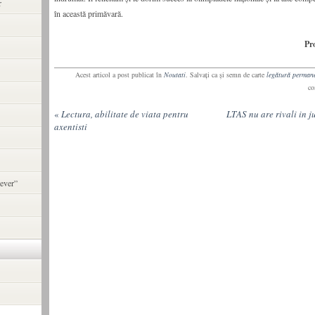
r
în această primăvară.
Pr
Acest articol a post publicat în
Noutati
. Salvaţi ca şi semn de carte
legătură perman
co
«
Lectura, abilitate de viata pentru
LTAS nu are rivali in j
axentisti
ever”