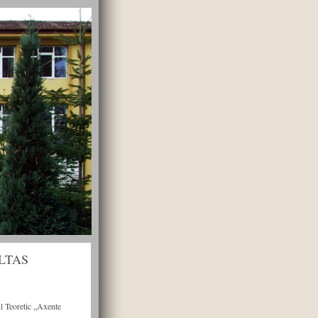
u LTAS
ul Teoretic „Axente